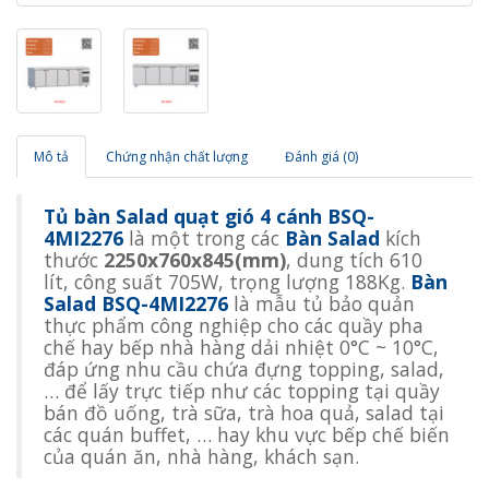
Mô tả
Chứng nhận chất lượng
Đánh giá (0)
Tủ bàn Salad quạt gió 4 cánh BSQ-
4MI2276
là một trong các
Bàn Salad
kích
thước
2250x760x845(mm)
, dung tích 610
lít, công suất 705W, trọng lượng 188Kg.
Bàn
Salad BSQ-4MI2276
là mẫu tủ bảo quản
thực phẩm công nghiệp cho các quầy pha
chế hay bếp nhà hàng dải nhiệt 0°C ~ 10°C,
đáp ứng nhu cầu chứa đựng topping, salad,
… để lấy trực tiếp như các topping tại quầy
bán đồ uống, trà sữa, trà hoa quả, salad tại
các quán buffet, … hay khu vực bếp chế biến
của quán ăn, nhà hàng, khách sạn.