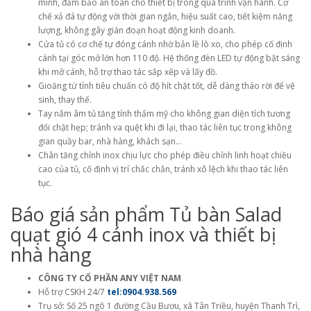
minh, đảm bảo an toàn cho thiết bị trong quá trình vận hành. Cơ
chế xả đá tự động với thời gian ngắn, hiệu suất cao, tiết kiệm năng
lượng, không gây gián đoạn hoạt động kinh doanh.
Cửa tủ có cơ chế tự đóng cánh nhờ bản lề lò xo, cho phép cố định
cánh tại góc mở lớn hơn 110 độ. Hệ thống đèn LED tự động bật sáng
khi mở cánh, hỗ trợ thao tác sắp xếp và lấy đồ.
Gioăng từ tính tiêu chuẩn có độ hít chặt tốt, dễ dàng tháo rời để vệ
sinh, thay thế.
Tay nắm âm tủ tăng tính thẩm mỹ cho không gian diện tích tương
đối chật hẹp; tránh va quệt khi đi lại, thao tác liên tục trong không
gian quầy bar, nhà hàng, khách sạn…
Chân tăng chỉnh inox chịu lực cho phép điều chỉnh linh hoạt chiều
cao của tủ, cố định vị trí chắc chắn, tránh xô lệch khi thao tác liên
tục.
Báo giá sản phẩm Tủ bàn Salad
quạt gió 4 cánh inox và thiết bị
nhà hàng
CÔNG TY CỔ PHẦN ANY VIỆT NAM
Hỗ trợ CSKH 24/7
tel:0904.938.569
Trụ sở: Số 25 ngõ 1 đường Cầu Bươu, xã Tân Triều, huyện Thanh Trì,