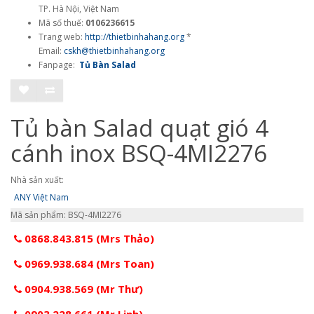
TP. Hà Nội, Việt Nam
Mã số thuế:
0106236615
Trang web:
http://thietbinhahang.org
*
Email:
cskh@thietbinhahang.org
Fanpage:
Tủ Bàn Salad
Tủ bàn Salad quạt gió 4
cánh inox BSQ-4MI2276
Nhà sản xuất:
ANY Việt Nam
Mã sản phẩm: BSQ-4MI2276
0868.843.815 (Mrs Thảo)
0969.938.684 (Mrs Toan)
0904.938.569 (Mr Thư)
0903.228.661 (Mr Linh)