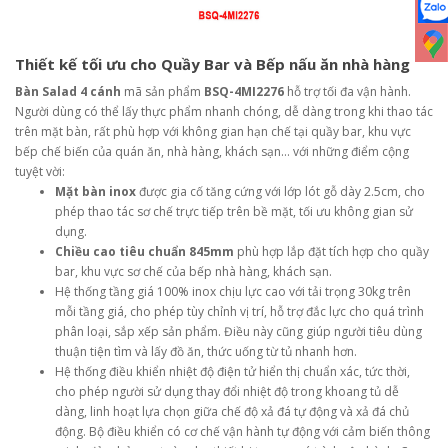
Thiết kế tối ưu cho Quầy Bar và Bếp nấu ăn nhà hàng
Bàn Salad 4 cánh
mã sản phẩm
BSQ-4MI2276
hỗ trợ tối đa vận hành.
Người dùng có thể lấy thực phẩm nhanh chóng, dễ dàng trong khi thao tác
trên mặt bàn, rất phù hợp với không gian hạn chế tại quầy bar, khu vực
bếp chế biến của quán ăn, nhà hàng, khách sạn… với những điểm cộng
tuyệt vời:
Mặt bàn inox
được gia cố tăng cứng với lớp lót gỗ dày 2.5cm, cho
phép thao tác sơ chế trực tiếp trên bề mặt, tối ưu không gian sử
dụng.
Chiều cao tiêu chuẩn 845mm
phù hợp lắp đặt tích hợp cho quầy
bar, khu vực sơ chế của bếp nhà hàng, khách sạn.
Hệ thống tầng giá 100% inox chịu lực cao với tải trọng 30kg trên
mỗi tầng giá, cho phép tùy chỉnh vị trí, hỗ trợ đắc lực cho quá trình
phân loại, sắp xếp sản phẩm. Điều này cũng giúp người tiêu dùng
thuận tiện tìm và lấy đồ ăn, thức uống từ tủ nhanh hơn.
Hệ thống điều khiển nhiệt độ điện tử hiển thị chuẩn xác, tức thời,
cho phép người sử dụng thay đổi nhiệt độ trong khoang tủ dễ
dàng, linh hoạt lựa chọn giữa chế độ xả đá tự động và xả đá chủ
động. Bộ điều khiển có cơ chế vận hành tự động với cảm biến thông