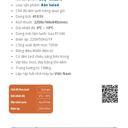
Loại sản phẩm:
Bàn Salad
Chế độ làm lạnh bằng quạt gió
Dung tích:
610 lít
Kích thước:
2250x760x845(mm)
Dải nhiệt độ:
0℃ ~ 10℃
Dung môi làm lạnh: Gas R134A
Điện áp: 220V/50Hz/1P
Công suất định mức 705W
Bảng điều khiển điện tử
Có đèn Led chiếu sáng bên trong
Vật liệu: Inox, đáy bằng tôn kẽm
Trọng lượng tủ: 188Kg
Láp ráp bởi nhà máy tại
Việt Nam