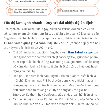
Tốc độ làm lạnh nhanh - Duy trì dải nhiệt độ ổn định
Bên cạnh nhu cầu lưu trữ dài ngày, nhiều cơ sở kinh doanh dịch vụ ăn
uống, thực phẩm còn cần trang bị các thiết bị bảo quản có khả năng đáp
ứng hỗ trợ vận hành như cho phép thao tác sơ chế trực tiếp trên bề mặt.
Tủ bàn Salad quạt gió 4 cánh BSQ-4MI2276
là lựa chọn hợp lý cho nhu
cầu này với dải nhiệt độ từ
0℃ ~ 10℃
.
Chế độ làm lạnh quạt gió không thua kém
Bàn Salad Happy
của
Hàn Quốc, với tốc độ trao đổi nhiệt cao vượt trội, giúp thực phẩm
được cấp mát nhanh chóng. Dàn nóng quạt gió được thiết kế đồng
bộ cùng dàn lạnh, có hiệu suất tản nhiệt tốt, tối ưu hiệu quả hoạt
động của thiết bị.
Linh phụ kiện điện lạnh đáp ứng tiêu chuẩn quốc tế, điển hình là
môi chất làm lạnh gas R134A chuyên dụng cho thiết bị mát lạnh
công nghiệp với khả năng làm lạnh nhanh. Máy nén được sử dụng
đều được nhập từ thương hiệu uy tín hàng đầu thế giới như
Embraco, Kulthorn hay Danfoss… giúp thiết bị vận hành ổn định.
Cách nhiệt hiệu quả với lớp bảo ôn PU mật độ cao, xốp đổ đều với tỉ
khối ổn định. Nguyên liệu tạo xốp từ thương hiệu DOW (Mỹ) có độ