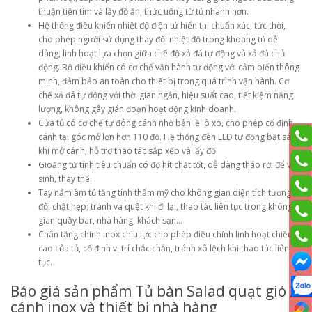
thuận tiện tìm và lấy đồ ăn, thức uống từ tủ nhanh hơn.
Hệ thống điều khiển nhiệt độ điện tử hiển thị chuẩn xác, tức thời,
cho phép người sử dụng thay đổi nhiệt độ trong khoang tủ dễ
dàng, linh hoạt lựa chọn giữa chế độ xả đá tự động và xả đá chủ
động. Bộ điều khiển có cơ chế vận hành tự động với cảm biến thông
minh, đảm bảo an toàn cho thiết bị trong quá trình vận hành. Cơ
chế xả đá tự động với thời gian ngắn, hiệu suất cao, tiết kiệm năng
lượng, không gây gián đoạn hoạt động kinh doanh.
Cửa tủ có cơ chế tự đóng cánh nhờ bản lề lò xo, cho phép cố định
cánh tại góc mở lớn hơn 110 độ. Hệ thống đèn LED tự động bật sáng
khi mở cánh, hỗ trợ thao tác sắp xếp và lấy đồ.
Gioăng từ tính tiêu chuẩn có độ hít chặt tốt, dễ dàng tháo rời để vệ
sinh, thay thế.
Tay nắm âm tủ tăng tính thẩm mỹ cho không gian diện tích tương
đối chật hẹp; tránh va quệt khi đi lại, thao tác liên tục trong không
gian quầy bar, nhà hàng, khách sạn…
Chân tăng chỉnh inox chịu lực cho phép điều chỉnh linh hoạt chiều
cao của tủ, cố định vị trí chắc chắn, tránh xô lệch khi thao tác liên
tục.
Báo giá sản phẩm Tủ bàn Salad quạt gió 2
cánh inox và thiết bị nhà hàng