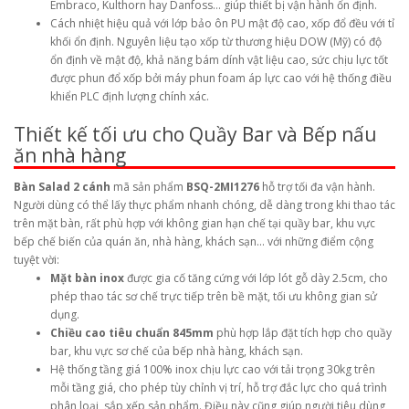
Embraco, Kulthorn hay Danfoss… giúp thiết bị vận hành ổn định.
Cách nhiệt hiệu quả với lớp bảo ôn PU mật độ cao, xốp đổ đều với tỉ
khối ổn định. Nguyên liệu tạo xốp từ thương hiệu DOW (Mỹ) có độ
ổn định về mật độ, khả năng bám dính vật liệu cao, sức chịu lực tốt
được phun đổ xốp bởi máy phun foam áp lực cao với hệ thống điều
khiển PLC định lượng chính xác.
Thiết kế tối ưu cho Quầy Bar và Bếp nấu
ăn nhà hàng
Bàn Salad 2 cánh
mã sản phẩm
BSQ-2MI1276
hỗ trợ tối đa vận hành.
Người dùng có thể lấy thực phẩm nhanh chóng, dễ dàng trong khi thao tác
trên mặt bàn, rất phù hợp với không gian hạn chế tại quầy bar, khu vực
bếp chế biến của quán ăn, nhà hàng, khách sạn… với những điểm cộng
tuyệt vời:
Mặt bàn inox
được gia cố tăng cứng với lớp lót gỗ dày 2.5cm, cho
phép thao tác sơ chế trực tiếp trên bề mặt, tối ưu không gian sử
dụng.
Chiều cao tiêu chuẩn 845mm
phù hợp lắp đặt tích hợp cho quầy
bar, khu vực sơ chế của bếp nhà hàng, khách sạn.
Hệ thống tầng giá 100% inox chịu lực cao với tải trọng 30kg trên
mỗi tầng giá, cho phép tùy chỉnh vị trí, hỗ trợ đắc lực cho quá trình
phân loại, sắp xếp sản phẩm. Điều này cũng giúp người tiêu dùng