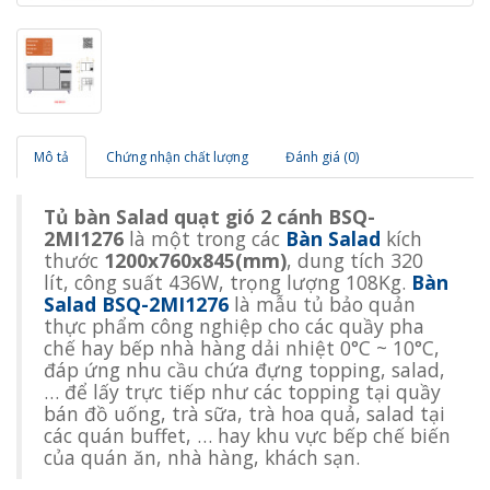
Mô tả
Chứng nhận chất lượng
Đánh giá (0)
Tủ bàn Salad quạt gió 2 cánh BSQ-
2MI1276
là một trong các
Bàn Salad
kích
thước
1200x760x845(mm)
, dung tích 320
lít, công suất 436W, trọng lượng 108Kg.
Bàn
Salad BSQ-2MI1276
là mẫu tủ bảo quản
thực phẩm công nghiệp cho các quầy pha
chế hay bếp nhà hàng dải nhiệt 0°C ~ 10°C,
đáp ứng nhu cầu chứa đựng topping, salad,
… để lấy trực tiếp như các topping tại quầy
bán đồ uống, trà sữa, trà hoa quả, salad tại
các quán buffet, … hay khu vực bếp chế biến
của quán ăn, nhà hàng, khách sạn.