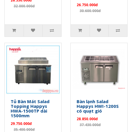
26.550.000đ
26.750.000đ
32.000.000đ
30.600.000đ
Tủ Bàn Mát Salad
Bàn lạnh Salad
Topping Happys
Happys HWI-1200S
HWA-1500TP dài
có quạt gió
1500mm
28.850.000đ
29.750.000đ
37.430.000đ
35.400.000đ