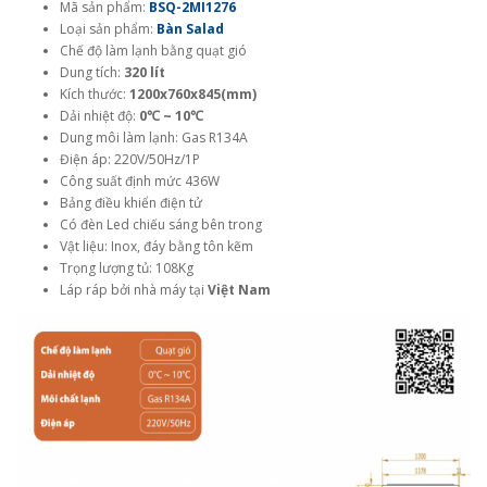
Mã sản phẩm:
BSQ-2MI1276
Loại sản phẩm:
Bàn Salad
Chế độ làm lạnh bằng quạt gió
Dung tích:
320 lít
Kích thước:
1200x760x845(mm)
Dải nhiệt độ:
0℃ ~ 10℃
Dung môi làm lạnh: Gas R134A
Điện áp: 220V/50Hz/1P
Công suất định mức 436W
Bảng điều khiển điện tử
Có đèn Led chiếu sáng bên trong
Vật liệu: Inox, đáy bằng tôn kẽm
Trọng lượng tủ: 108Kg
Láp ráp bởi nhà máy tại
Việt Nam