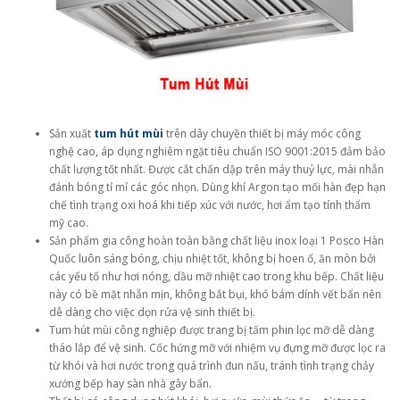
Sản xuất
tum hút mùi
trên dây chuyền thiết bị máy móc công
nghệ cao, áp dụng nghiêm ngặt tiêu chuẩn ISO 9001:2015 đảm bảo
chất lượng tốt nhất. Được cắt chấn dập trên máy thuỷ lực, mài nhẵn
đánh bóng tỉ mỉ các góc nhọn. Dùng khí Argon tạo mối hàn đẹp hạn
chế tình trạng oxi hoá khi tiếp xúc với nước, hơi ẩm tạo tính thẩm
mỹ cao.
Sản phẩm gia công hoàn toàn bằng chất liệu inox loại 1 Posco Hàn
Quốc luôn sáng bóng, chịu nhiệt tốt, không bị hoen ố, ăn mòn bởi
các yếu tố như hơi nóng, dầu mỡ nhiệt cao trong khu bếp. Chất liệu
này có bề mặt nhẵn mịn, không bắt bụi, khó bám dính vết bẩn nên
dễ dàng cho việc dọn rửa vệ sinh thiết bị.
Tum hút mùi công nghiệp được trang bị tấm phin lọc mỡ dễ dàng
tháo lắp để vệ sinh. Cốc hứng mỡ với nhiệm vụ đựng mỡ được lọc ra
từ khói và hơi nước trong quá trình đun nấu, tránh tình trạng chảy
xướng bếp hay sàn nhà gây bẩn.