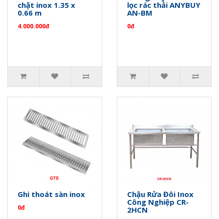
chặt inox 1.35 x
lọc rác thải ANYBUY
0.66 m
AN-BM
4.000.000đ
0đ
Ghi thoát sàn inox
Chậu Rửa Đôi Inox
Công Nghiệp CR-
0đ
2HCN