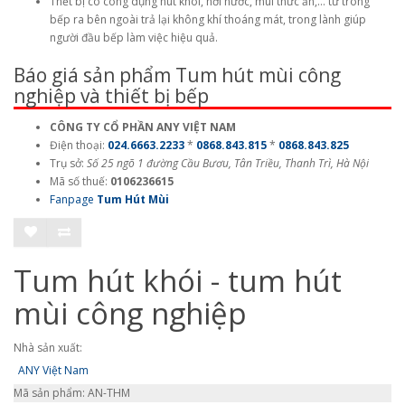
Thết bị có công dụng hút khói, hơi nước, mùi thức ăn,… từ trong
bếp ra bên ngoài trả lại không khí thoáng mát, trong lành giúp
người đầu bếp làm việc hiệu quả.
Báo giá sản phẩm Tum hút mùi công
nghiệp và thiết bị bếp
CÔNG TY CỔ PHẦN ANY VIỆT NAM
Điện thoại:
024.6663.2233
*
0868.843.815
*
0868.843.825
Trụ sở:
Số 25 ngõ 1 đường Cầu Bươu, Tân Triều, Thanh Trì, Hà Nội
Mã số thuế:
0106236615
Fanpage
Tum Hút Mùi
Tum hút khói - tum hút
mùi công nghiệp
Nhà sản xuất:
ANY Việt Nam
Mã sản phẩm: AN-THM