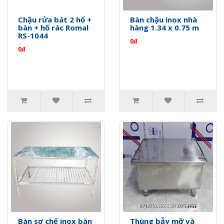
Chậu rửa bát 2 hố +
Bàn chậu inox nhà
bàn + hố rác Romal
hàng 1.34 x 0.75 m
RS-1044
0đ
0đ
Bàn sơ chế inox bàn
Thùng bẫy mỡ và