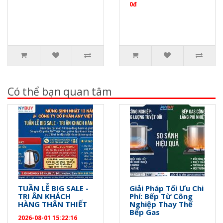
0đ
Có thể bạn quan tâm
TUẦN LỄ BIG SALE -
Giải Pháp Tối Ưu Chi
TRI ÂN KHÁCH
Phí: Bếp Từ Công
HÀNG THÂN THIẾT
Nghiệp Thay Thế
Bếp Gas
2026-08-01 15:22:16