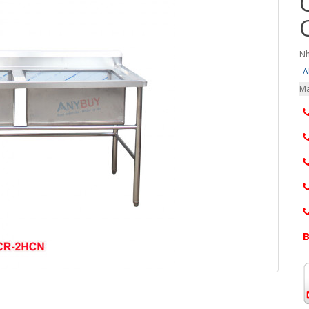
Nh
A
Mã
B