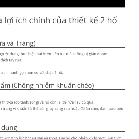
 lợi ích chính của thiết kế 2 hố
ửa và Tráng)
gười dùng thực hiện hai bước liên tục mà không bị gián đoạn:
ịch tẩy rửa.
n tru, nhanh gọn hơn so với chậu 1 hố.
phẩm (Chống nhiễm khuẩn chéo)
thịt/cá (đồ tanh/sống) và hố còn lại để rửa rau củ quả.
nh trạng vi khuẩn từ thịt sống lây sang rau hoặc đồ ăn chín, đảm bảo tiêu
ử dụng
thường có lòng chậu sâu và rộng. Hai hố cho phép xử lý một lượng lớn