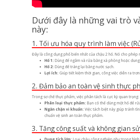
Dưới đây là những vai trò và
này:
1. Tối ưu hóa quy trình làm việc (R
Đây là công dụng phổ biến nhất của chậu 2 hố. Nó cho phép n
Hố 1:
Dùng để ngâm và rửa bằng xà phòng hoặc dung d
Hố 2:
Dùng để tráng lại bằng nước sạch.
Lợi ích:
Giúp tiết kiệm thời gian, công việc diễn ra trơ
2. Đảm bảo an toàn vệ sinh thực 
Trong sơ chế thực phẩm, việc phân tách là cực kỳ quan trọng:
Phân loại thực phẩm:
Bạn có thể dùng một hố để rửa 
Ngăn chặn vi khuẩn:
Việc tách biệt này giúp tránh tì
chuẩn vệ sinh an toàn thực phẩm.
3. Tăng công suất và không gian s
Dung tích lớn:
Loại chậu công nghiệp như trong hình 