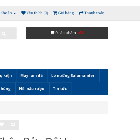
i Khoản
Yêu thích (0)
Giỏ hàng
Thanh toán
0
sản phẩm -
0đ
ụ kiện
Máy làm đá
Lò nướng Salamander
nhúng
Nồi nấu rượu
Tin tức