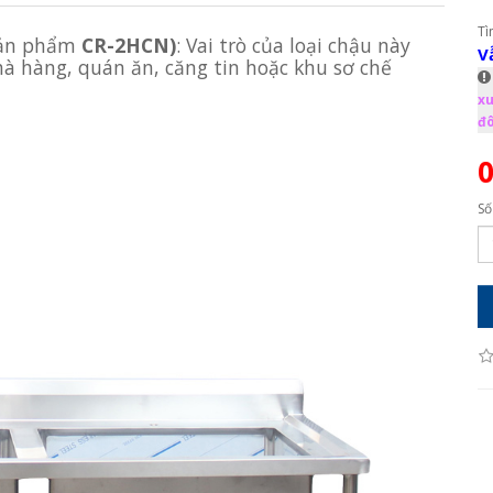
Tì
ản phẩm
CR-2HCN)
: Vai trò của loại chậu này
V
hà hàng, quán ăn, căng tin hoặc khu sơ chế
xu
đô
Số