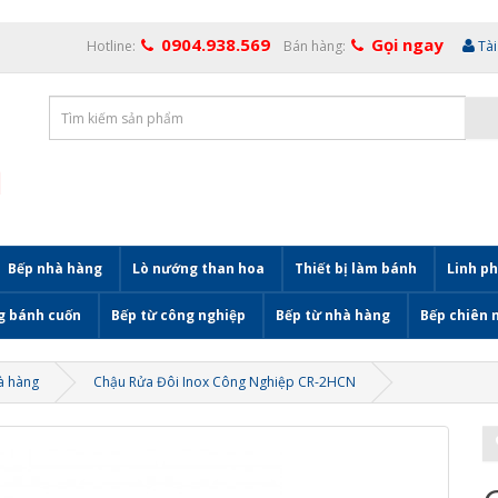
0904.938.569
Gọi ngay
Hotline:
Bán hàng:
Tà
Bếp nhà hàng
Lò nướng than hoa
Thiết bị làm bánh
Linh ph
g bánh cuốn
Bếp từ công nghiệp
Bếp từ nhà hàng
Bếp chiên 
à hàng
Chậu Rửa Đôi Inox Công Nghiệp CR-2HCN