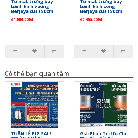
Tủ mát trưng bày
Tủ mát trưng bày
bánh kính vuông
bánh kính cong
Berjaya dài 180cm
Berjaya dài 180cm
64.000.000đ
60.455.000đ
Có thể bạn quan tâm
TUẦN LỄ BIG SALE -
Giải Pháp Tối Ưu Chi