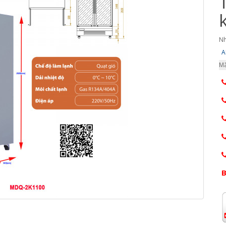
Nh
A
Mã
B