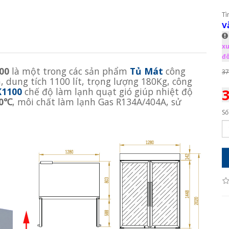
Tì
V
xu
đô
00
là một trong các sản phẩm
Tủ Mát
công
37
dung tích 1100 lít, trọng lượng 180Kg, công
1100
chế độ làm lạnh quạt gió giúp nhiệt độ
3
10℃
, môi chất làm lạnh Gas R134A/404A, sử
Số