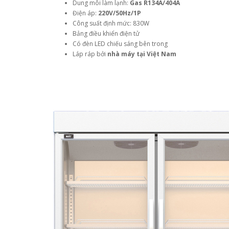
Dung môi làm lạnh:
Gas R134A/404A
Điện áp:
220V/50Hz/1P
Công suất định mức: 830W
Bảng điều khiển điện tử
Có đèn LED chiếu sáng bên trong
Láp ráp bởi
nhà máy tại Việt Nam