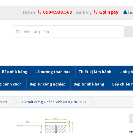
0904.938.569
Gọi ngay
Hotline:
Bán hàng:
Tà
Bếp nhà hàng
Lò nướng than hoa
Thiết bị làm bánh
Linh ph
g bánh cuốn
Bếp từ công nghiệp
Bếp từ nhà hàng
Bếp chiên 
hiệp
Tủ mát đứng 2 cánh kính MDQ-2K1100