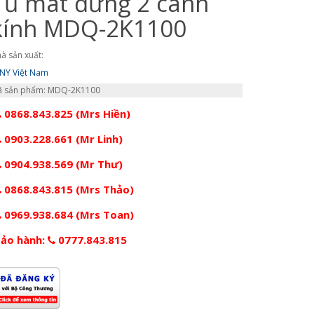
Tủ mát đứng 2 cánh
kính MDQ-2K1100
à sản xuất:
NY Việt Nam
 sản phẩm: MDQ-2K1100
0868.843.825 (Mrs Hiền)
0903.228.661 (Mr Linh)
0904.938.569 (Mr Thư)
0868.843.815 (Mrs Thảo)
0969.938.684 (Mrs Toan)
ảo hành:
0777.843.815