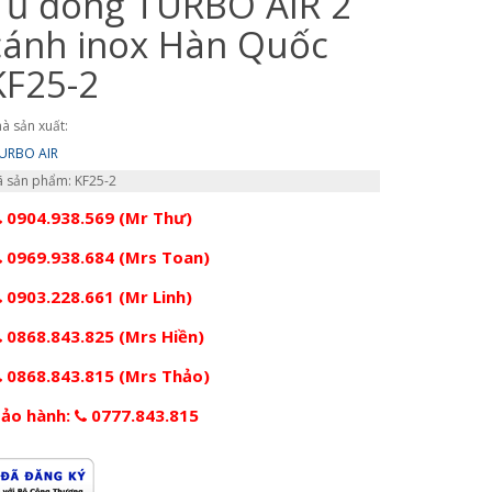
Tủ đông TURBO AIR 2
cánh inox Hàn Quốc
KF25-2
à sản xuất:
URBO AIR
 sản phẩm: KF25-2
0904.938.569 (Mr Thư)
0969.938.684 (Mrs Toan)
0903.228.661 (Mr Linh)
0868.843.825 (Mrs Hiền)
0868.843.815 (Mrs Thảo)
ảo hành:
0777.843.815