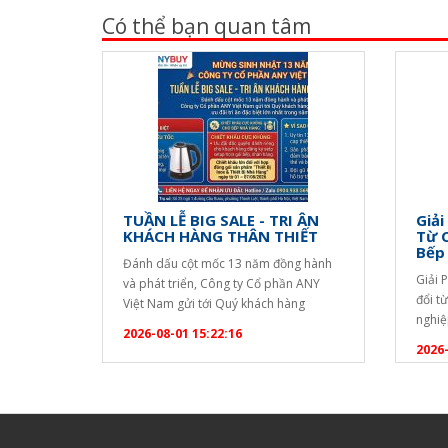
Có thể bạn quan tâm
TUẦN LỄ BIG SALE - TRI ÂN
Giải
KHÁCH HÀNG THÂN THIẾT
Từ 
Bếp
Đánh dấu cột mốc 13 năm đồng hành
Giải 
và phát triển, Công ty Cổ phần ANY
đổi t
Việt Nam gửi tới Quý khách hàng
nghiệ
chương trình ưu đãi tri ân đặc biệt lớn
2026-08-01 15:22:16
quả đ
nhất trong năm! ? CHƯƠNG TRÌNH
2026-
dài c
KHUYẾN MẠI ĐẶC BIỆT TẶNG NGAY
uống. 
ẤM SIÊU TỐC SANAKY CAO CẤP: Áp
bạn c
dụng cho mọi đơn…