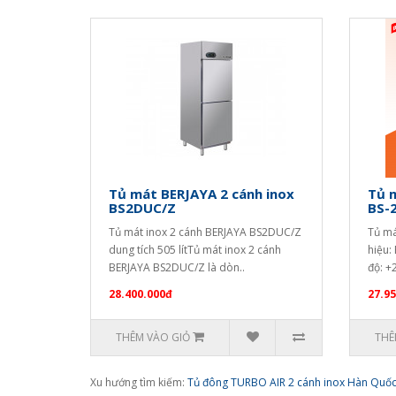
Tủ mát BERJAYA 2 cánh inox
Tủ m
BS2DUC/Z
BS-
Tủ mát inox 2 cánh BERJAYA BS2DUC/Z
Tủ má
dung tích 505 lítTủ mát inox 2 cánh
hiệu:
BERJAYA BS2DUC/Z là dòn..
độ: +
28.400.000đ
27.9
THÊM VÀO GIỎ
THÊ
Xu hướng tìm kiếm:
Tủ đông TURBO AIR 2 cánh inox Hàn Quốc