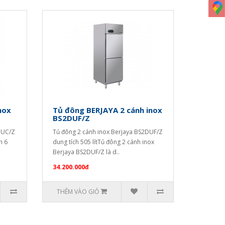
nox
Tủ đông BERJAYA 2 cánh inox
BS2DUF/Z
DUC/Z
Tủ đông 2 cánh inox Berjaya BS2DUF/Z
n 6
dung tích 505 lítTủ đông 2 cánh inox
Berjaya BS2DUF/Z là d..
34.200.000đ
THÊM VÀO GIỎ