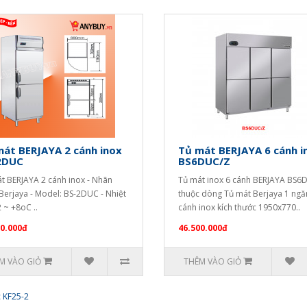
át BERJAYA 2 cánh inox
Tủ mát BERJAYA 6 cánh i
2DUC
BS6DUC/Z
t BERJAYA 2 cánh inox - Nhãn
Tủ mát inox 6 cánh BERJAYA BS6
 Berjaya - Model: BS-2DUC - Nhiệt
thuộc dòng Tủ mát Berjaya 1 ngă
2 ~ +8oC ..
cánh inox kích thước 1950x770..
50.000đ
46.500.000đ
M VÀO GIỎ
THÊM VÀO GIỎ
 KF25-2