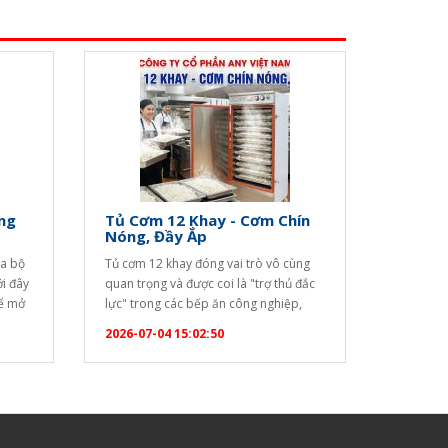
ng
Tủ Cơm 12 Khay - Cơm Chín
Nóng, Đầy Ắp
ya bộ
Tủ cơm 12 khay đóng vai trò vô cùng
ới đây
quan trọng và được coi là "trợ thủ đắc
để mở
lực" trong các bếp ăn công nghiệp,
ộ (Set
nhà hàng, khách sạn, trường học hay
2026-07-04 15:02:50
6983"
bệnh viện nhờ những ưu điểm vượt trội
]
sau: Năng suất cao, đáp ứng hàng
trăm suất ăn: Với thiết kế 12 khay…
óa bàn