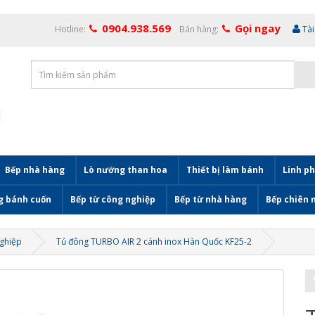
0904.938.569
Gọi ngay
Hotline:
Bán hàng:
Tà
Bếp nhà hàng
Lò nướng than hoa
Thiết bị làm bánh
Linh ph
g bánh cuốn
Bếp từ công nghiệp
Bếp từ nhà hàng
Bếp chiên 
nghiệp
Tủ đông TURBO AIR 2 cánh inox Hàn Quốc KF25-2