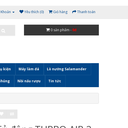
i Khoản
Yêu thích (0)
Giỏ hàng
Thanh toán
0
sản phẩm -
0đ
ụ kiện
Máy làm đá
Lò nướng Salamander
nhúng
Nồi nấu rượu
Tin tức