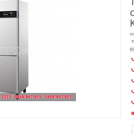
Nh
T
Mã
B