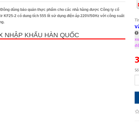
tủ Đông dùng bảo quản thực phẩm cho các nhà hàng được Công ty cổ
 KF25-2 có dung tích 555 lít sử dụng điện áp 220V/50Hz với công suất
Tì
ng.
V
OX NHẬP KHẨU HÀN QUỐC
xu
đô
3
Số