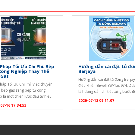
 Pháp Tối Ưu Chi Phí: Bếp
Hướng dẫn cài đặt tủ đô
Công Nghiệp Thay Thế
Berjaya
 Gas
Hướng dẫn cài đặt tủ đông Berja
Pháp Tối Ưu Chi Phí: Việc chuyển
điều khiển Eliwell EWPlus 974. Dư
ừ bếp gas sang bếp từ công
là hướng dẫn chi tiết từng bước 
p là một chiến lược đầu tư hiệu
khóa bàn phím và thay đổi nhiệt đ
2026-07-13 09:11:07
ể tối ưu hóa chi phí vận hành lâu
điểm): [caption id="attachment_
07-16 17:34:53
ho các doanh nghiệp dịch vụ ăn
align="aligncenter" width="1020"
Dưới đây là phân tích chi tiết để
Hướng dẫn cài đặt tủ đông
ó cái nhìn…
Berjaya[/caption] Bước 1: Mở kh
phím (Unlock) Bộ điều khiển…