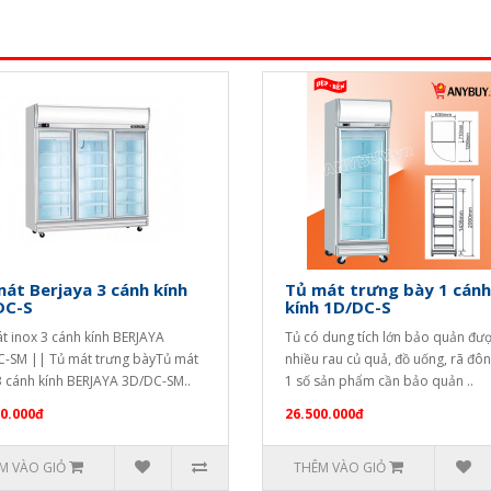
át Berjaya 3 cánh kính
Tủ mát trưng bày 1 cánh
DC-S
kính 1D/DC-S
t inox 3 cánh kính BERJAYA
Tủ có dung tích lớn bảo quản đư
-SM || Tủ mát trưng bàyTủ mát
nhiều rau củ quả, đồ uống, rã đô
3 cánh kính BERJAYA 3D/DC-SM..
1 số sản phẩm cần bảo quản ..
00.000đ
26.500.000đ
M VÀO GIỎ
THÊM VÀO GIỎ