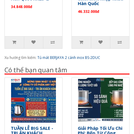
Hàn Quốc
34.848.000đ
46.332.000đ
Xu hướng tìm kiếm:
Tủ mát BERJAYA 2 cánh inox BS-2DUC
Có thể bạn quan tâm
TUẦN LỄ BIG SALE -
Giải Pháp Tối Ưu Chi
TRI ÂN KHÁCH
Phí: Bếp Từ Công