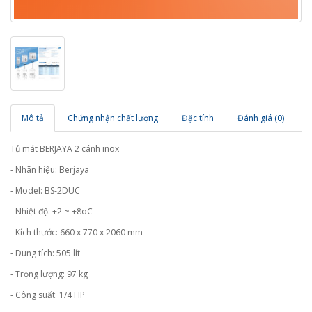
Mô tả
Chứng nhận chất lượng
Đặc tính
Đánh giá (0)
Tủ mát BERJAYA 2 cánh inox
- Nhãn hiệu: Berjaya
- Model: BS-2DUC
- Nhiệt độ: +2 ~ +8oC
- Kích thước: 660 x 770 x 2060 mm
- Dung tích: 505 lít
- Trọng lượng: 97 kg
- Công suất: 1/4 HP