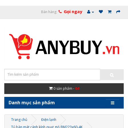
Gọi ngay
Bán hàng:
0
sản phẩm -
0đ
Danh mục sản phẩm
Trang chủ
Điện lạnh
Tủ bàn mát cánh kính quạt gió BM223x60-4K