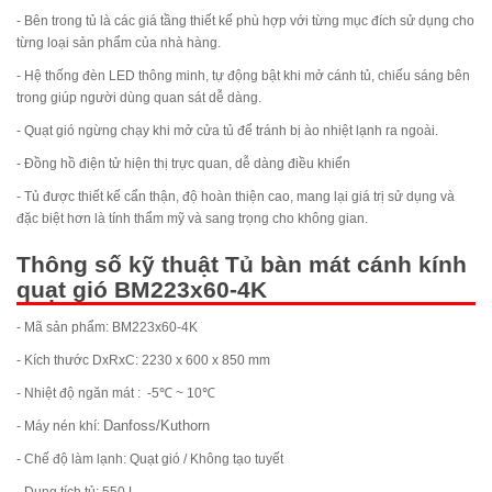
- Bên trong tủ là các giá tầng thiết kế phù hợp với từng mục đích sử dụng cho
từng loại sản phẩm của nhà hàng.
- Hệ thống đèn LED thông minh, tự động bật khi mở cánh tủ, chiếu sáng bên
trong giúp người dùng quan sát dễ dàng.
- Quạt gió ngừng chạy khi mở cửa tủ để tránh bị ào nhiệt lạnh ra ngoài.
- Đồng hồ điện tử hiện thị trực quan, dễ dàng điều khiển
- Tủ được thiết kế cẩn thận, độ hoàn thiện cao, mang lại giá trị sử dụng và
đặc biệt hơn là tính thẩm mỹ và sang trọng cho không gian.
Thông số kỹ thuật Tủ bàn mát cánh kính
quạt gió BM223x60-4K
- Mã sản phẩm: BM223x60-4K
- Kích thước DxRxC: 2230 x 600 x 850 mm
- Nhiệt độ ngăn mát : -5
℃ ~ 10℃
Danfoss/Kuthorn
- Máy nén khí:
- Chế độ làm lạnh: Quạt gió / Không tạo tuyết
- Dung tích tủ: 550 L