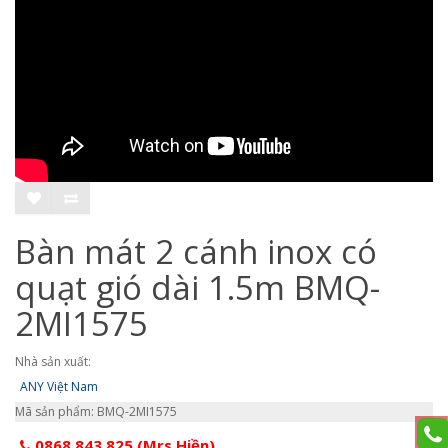
Bàn mát 2 cánh inox có
quạt gió dài 1.5m BMQ-
2MI1575
Nhà sản xuất:
ANY Việt Nam
Mã sản phẩm: BMQ-2MI1575
0868.843.825 (Mrs Hiền)