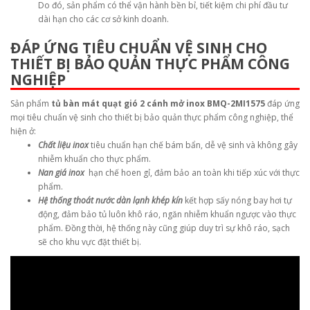
Do đó, sản phẩm có thể vận hành bền bỉ, tiết kiệm chi phí đầu tư
dài hạn cho các cơ sở kinh doanh.
ĐÁP ỨNG TIÊU CHUẨN VỆ SINH CHO
THIẾT BỊ BẢO QUẢN THỰC PHẨM CÔNG
NGHIỆP
Sản phẩm
tủ bàn mát quạt gió 2 cánh mở inox BMQ-2MI1575
đáp ứng
mọi tiêu chuẩn vệ sinh cho thiết bị bảo quản thực phẩm công nghiệp, thể
hiện ở:
Chất liệu inox
tiêu chuẩn hạn chế bám bẩn, dễ vệ sinh và không gây
nhiễm khuẩn cho thực phẩm.
Nan giá inox
hạn chế hoen gỉ, đảm bảo an toàn khi tiếp xúc với thực
phẩm.
Hệ thống thoát nước dàn lạnh khép kín
kết hợp sấy nóng bay hơi tự
động, đảm bảo tủ luôn khô ráo, ngăn nhiễm khuẩn ngược vào thực
phẩm. Đồng thời, hệ thống này cũng giúp duy trì sự khô ráo, sạch
sẽ cho khu vực đặt thiết bị.