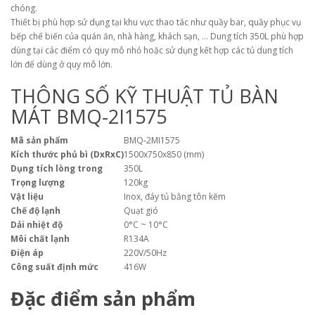
chóng.
Thiết bị phù hợp sử dụng tại khu vực thao tác như quầy bar, quầy phục vụ
bếp chế biến của quán ăn, nhà hàng, khách sạn, … Dung tích 350L phù hợp
dùng tại các điểm có quy mô nhỏ hoặc sử dụng kết hợp các tủ dung tích
lớn để dùng ở quy mô lớn.
THÔNG SỐ KỸ THUẬT TỦ BÀN
MÁT BMQ-2I1575
Mã sản phẩm
BMQ-2MI1575
Kích thước phủ bì (DxRxC)
1500x750x850 (mm)
Dụng tích lòng trong
350L
Trọng lượng
120kg
Vật liệu
Inox, đáy tủ bằng tôn kẽm
Chế độ lạnh
Quạt gió
Dải nhiệt độ
0°C ~ 10°C
Môi chất lạnh
R134A
Điện áp
220V/50Hz
Công suất định mức
416W
Đặc điểm sản phẩm