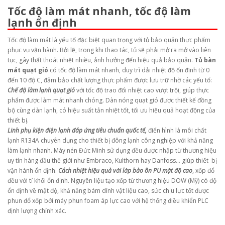
Tốc độ làm mát nhanh, tốc độ làm
lạnh ổn định
Tốc độ làm mát là yếu tố đặc biệt quan trọng với tủ bảo quản thực phẩm
phục vụ vận hành. Bởi lẽ, trong khi thao tác, tủ sẽ phải mở ra mở vào liên
tục, gây thất thoát nhiệt nhiều, ảnh hưởng đến hiệu quả bảo quản.
Tủ bàn
mát quạt gió
có tốc độ làm mát nhanh, duy trì dải nhiệt độ ổn định từ 0
đến 10 độ C, đảm bảo chất lượng thực phẩm được lưu trữ nhờ các yếu tố:
Chế độ làm lạnh quạt gió
với tốc độ trao đổi nhiệt cao vượt trội, giúp thực
phẩm được làm mát nhanh chóng. Dàn nóng quạt gió được thiết kế đồng
bộ cùng dàn lạnh, có hiệu suất tản nhiệt tốt, tối ưu hiệu quả hoạt động của
thiết bị.
Linh phụ kiện điện lạnh đáp ứng tiêu chuẩn quốc tế,
điển hình là môi chất
lạnh R134A chuyên dụng cho thiết bị đông lạnh công nghiệp với khả năng
làm lạnh nhanh. Máy nén Đức Minh sử dụng đều được nhập từ thương hiệu
uy tín hàng đầu thế giới như Embraco, Kulthorn hay Danfoss… giúp thiết bị
vận hành ổn định.
Cách nhiệt hiệu quả với lớp bảo ôn PU mật độ cao
, xốp đổ
đều với tỉ khối ổn định. Nguyên liệu tạo xốp từ thương hiệu DOW (Mỹ) có độ
ổn định về mật độ, khả năng bám dính vật liệu cao, sức chịu lực tốt được
phun đổ xốp bởi máy phun foam áp lực cao với hệ thống điều khiển PLC
định lượng chính xác.