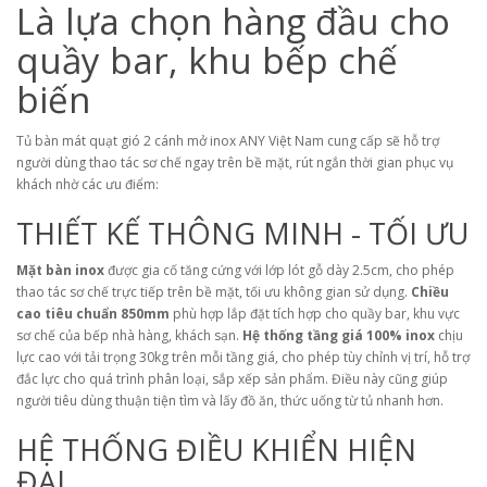
Là lựa chọn hàng đầu cho
quầy bar, khu bếp chế
biến
Tủ bàn mát quạt gió 2 cánh mở inox ANY Việt Nam cung cấp sẽ hỗ trợ
người dùng thao tác sơ chế ngay trên bề mặt, rút ngắn thời gian phục vụ
khách nhờ các ưu điểm:
THIẾT KẾ THÔNG MINH - TỐI ƯU
Mặt bàn inox
được gia cố tăng cứng với lớp lót gỗ dày 2.5cm, cho phép
thao tác sơ chế trực tiếp trên bề mặt, tối ưu không gian sử dụng.
Chiều
cao tiêu chuẩn 850mm
phù hợp lắp đặt tích hợp cho quầy bar, khu vực
sơ chế của bếp nhà hàng, khách sạn.
Hệ thống tầng giá 100% inox
chịu
lực cao với tải trọng 30kg trên mỗi tầng giá, cho phép tùy chỉnh vị trí, hỗ trợ
đắc lực cho quá trình phân loại, sắp xếp sản phẩm. Điều này cũng giúp
người tiêu dùng thuận tiện tìm và lấy đồ ăn, thức uống từ tủ nhanh hơn.
HỆ THỐNG ĐIỀU KHIỂN HIỆN
ĐẠI