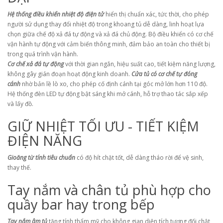
Hệ thống điều khiển nhiệt độ điện tử
hiển thị chuẩn xác, tức thời, cho phép
người sử dụng thay đổi nhiệt độ trong khoang tủ dễ dàng, linh hoạt lựa
chọn giữa chế độ xả đá tự động và xả đá chủ động. Bộ điều khiển có cơ chế
vận hành tự động với cảm biến thông minh, đảm bảo an toàn cho thiết bị
trong quá trình vận hành.
Cơ chế xả đá tự động
với thời gian ngắn, hiệu suất cao, tiết kiệm năng lượng,
không gây gián đoạn hoạt động kinh doanh.
Cửa tủ có cơ chế tự đóng
cánh
nhờ bản lề lò xo, cho phép cố định cánh tại góc mở lớn hơn 110 độ.
Hệ thống đèn LED tự động bật sáng khi mở cánh, hỗ trợ thao tác sắp xếp
và lấy đồ.
GIỮ NHIỆT TỐI ƯU - TIẾT KIỆM
ĐIỆN NĂNG
Gioăng từ tính tiêu chuẩn
có độ hít chặt tốt, dễ dàng tháo rời để vệ sinh,
thay thế.
Tay nắm và chân tủ phù hợp cho
quầy bar hay trong bếp
Tay nắm âm tủ
tăng tính thẩm mỹ cho không gian diện tích tương đối chật