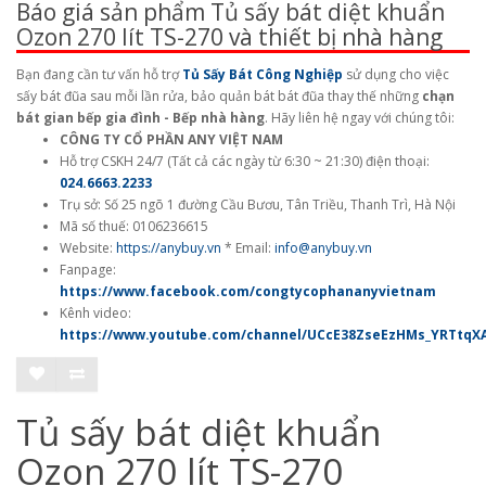
Báo giá sản phẩm Tủ sấy bát diệt khuẩn
Ozon 270 lít TS-270 và thiết bị nhà hàng
Bạn đang cần tư vấn hỗ trợ
Tủ Sấy Bát Công Nghiệp
sử dụng cho việc
sấy bát đũa sau mỗi lần rửa, bảo quản bát bát đũa thay thế những
chạn
bát gian bếp gia đình - Bếp nhà hàng
. Hãy liên hệ ngay với chúng tôi:
CÔNG TY CỔ PHẦN ANY VIỆT NAM
Hỗ trợ CSKH 24/7 (Tất cả các ngày từ 6:30 ~ 21:30) điện thoại:
024.6663.2233
Trụ sở: Số 25 ngõ 1 đường Cầu Bươu, Tân Triều, Thanh Trì, Hà Nội
Mã số thuế: 0106236615
Website:
https://anybuy.vn
* Email:
info@anybuy.vn
Fanpage:
https://www.facebook.com/congtycophananyvietnam
Kênh video:
https://www.youtube.com/channel/UCcE38ZseEzHMs_YRTtqX
Tủ sấy bát diệt khuẩn
Ozon 270 lít TS-270