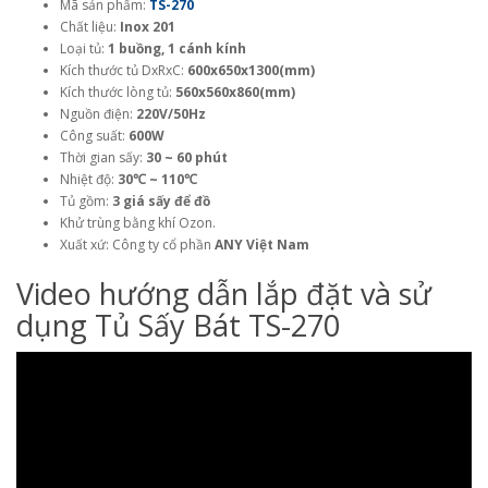
Mã sản phẩm:
TS-270
Chất liệu:
Inox 201
Loại tủ:
1 buồng, 1 cánh kính
Kích thước tủ DxRxC:
600x650x1300(mm)
Kích thước lòng tủ:
560x560x860(mm)
Nguồn điện:
220V/50Hz
Công suất:
600W
Thời gian sấy:
30 ~ 60 phút
Nhiệt độ:
30℃ ~ 110℃
Tủ gồm:
3 giá sấy để đồ
Khử trùng bằng khí Ozon.
Xuất xứ: Công ty cổ phần
ANY Việt Nam
Video hướng dẫn lắp đặt và sử
dụng Tủ Sấy Bát TS-270