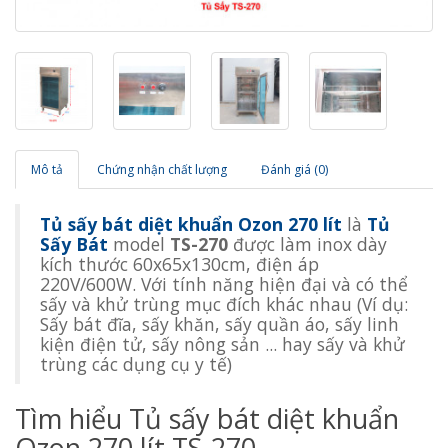
Mô tả
Chứng nhận chất lượng
Đánh giá (0)
Tủ sấy bát diệt khuẩn Ozon 270 lít
là
Tủ
Sấy Bát
model
TS-270
được làm inox dày
kích thước 60x65x130cm, điện áp
220V/600W. Với tính năng hiện đại và có thể
sấy và khử trùng mục đích khác nhau (Ví dụ:
Sấy bát đĩa, sấy khăn, sấy quần áo, sấy linh
kiện điện tử, sấy nông sản ... hay sấy và khử
trùng các dụng cụ y tế)
Tìm hiểu Tủ sấy bát diệt khuẩn
Ozon 270 lít TS-270