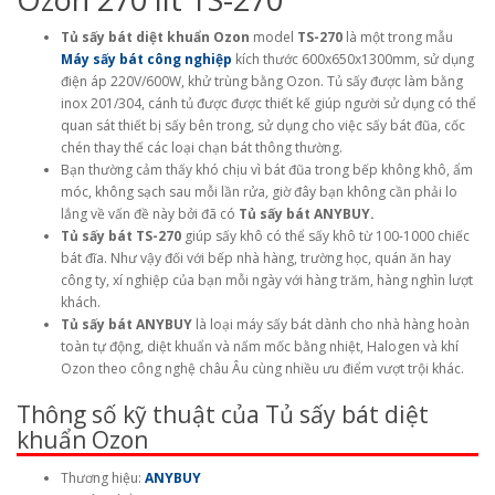
Tủ sấy bát diệt khuẩn Ozon
model
TS-270
là một trong mẫu
Máy sấy bát công nghiệp
kích thước 600x650x1300mm, sử dụng
điện áp 220V/600W, khử trùng bằng Ozon. Tủ sấy được làm bằng
inox 201/304, cánh tủ được được thiết kế giúp người sử dụng có thể
quan sát thiết bị sấy bên trong, sử dụng cho việc sấy bát đũa, cốc
chén thay thế các loại chạn bát thông thường.
Bạn thường cảm thấy khó chịu vì bát đũa trong bếp không khô, ẩm
móc, không sạch sau mỗi lần rửa, giờ đây bạn không cần phải lo
lắng về vấn đề này bởi đã có
Tủ sấy bát ANYBUY.
Tủ sấy bát TS-270
giúp sấy khô có thể sấy khô từ 100-1000 chiếc
bát đĩa. Như vậy đối với bếp nhà hàng, trường học, quán ăn hay
công ty, xí nghiệp của bạn mỗi ngày với hàng trăm, hàng nghìn lượt
khách.
Tủ sấy bát ANYBUY
là loại máy sấy bát dành cho nhà hàng hoàn
toàn tự động, diệt khuẩn và nấm mốc bằng nhiệt, Halogen và khí
Ozon theo công nghệ châu Âu cùng nhiều ưu điểm vượt trội khác.
Thông số kỹ thuật của Tủ sấy bát diệt
khuẩn Ozon
Thương hiệu:
ANYBUY