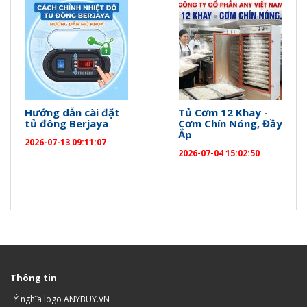
Hướng dẫn cài đặt
Tủ Cơm 12 Khay -
tủ đông Berjaya
Cơm Chín Nóng, Đầy
Ắp
2026-07-13 09:11:07
2026-07-04 15:02:50
Thông tin
Ý nghĩa logo ANYBUY.VN