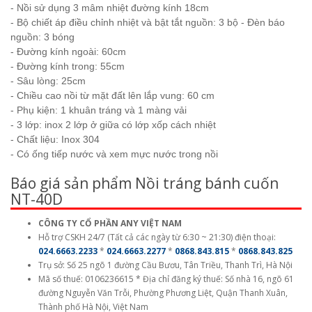
- Nồi sử dụng 3 mâm nhiệt đường kính 18cm
- Bộ chiết áp điều chỉnh nhiệt và bật tắt nguồn: 3 bộ - Đèn báo
nguồn: 3 bóng
- Đường kính ngoài: 60cm
- Đường kính trong: 55cm
- Sâu lòng: 25cm
- Chiều cao nồi từ mặt đất lên lắp vung: 60 cm
- Phụ kiện: 1 khuân tráng và 1 màng vải
- 3 lớp: inox 2 lớp ở giữa có lớp xốp cách nhiệt
- Chất liệu: Inox 304
- Có ống tiếp nước và xem mực nước trong nồi
Báo giá sản phẩm Nồi tráng bánh cuốn
NT-40D
CÔNG TY CỔ PHẦN ANY VIỆT NAM
Hỗ trợ CSKH 24/7 (Tất cả các ngày từ 6:30 ~ 21:30) điện thoại:
024.6663.2233
*
024.6663.2277
*
0868.843.815
*
0868.843.825
Trụ sở: Số 25 ngõ 1 đường Cầu Bươu, Tân Triều, Thanh Trì, Hà Nội
Mã số thuế: 0106236615 * Địa chỉ đăng ký thuế: Số nhà 16, ngõ 61
đường Nguyễn Văn Trỗi, Phường Phương Liệt, Quận Thanh Xuân,
Thành phố Hà Nội, Việt Nam