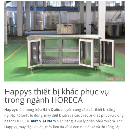
Happys thiết bị khác phục vụ
trong ngành HORECA
Happys
là thương hiệu
Hàn Quốc
chuyên cung cấp các thiết bị công
nghiệp, tủ lạnh, tủ đông, máy diệt khuẩn và các thiết bị khác phục vụ trong
ngành HORECA.
ANY Việt Nam
hiện đang là đại lý phân phối thiết bị lạnh
Happys, máy diệt khuẩn, máy làm đá và là đơn vị thiết kế và thi công, lắp