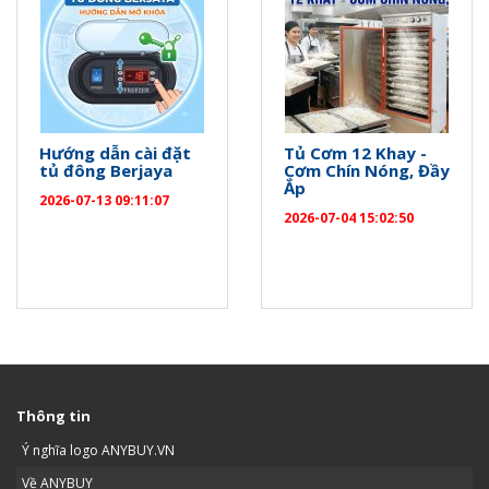
Hướng dẫn cài đặt
Tủ Cơm 12 Khay -
tủ đông Berjaya
Cơm Chín Nóng, Đầy
Ắp
2026-07-13 09:11:07
2026-07-04 15:02:50
Thông tin
Ý nghĩa logo ANYBUY.VN
Về ANYBUY