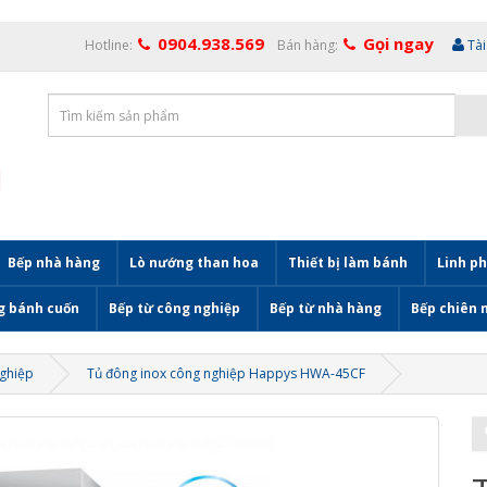
0904.938.569
Gọi ngay
Hotline:
Bán hàng:
Tà
Bếp nhà hàng
Lò nướng than hoa
Thiết bị làm bánh
Linh ph
g bánh cuốn
Bếp từ công nghiệp
Bếp từ nhà hàng
Bếp chiên 
nghiệp
Tủ đông inox công nghiệp Happys HWA-45CF