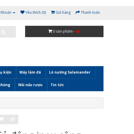
i Khoản
Yêu thích (0)
Giỏ hàng
Thanh toán
0
sản phẩm -
0đ
ụ kiện
Máy làm đá
Lò nướng Salamander
nhúng
Nồi nấu rượu
Tin tức