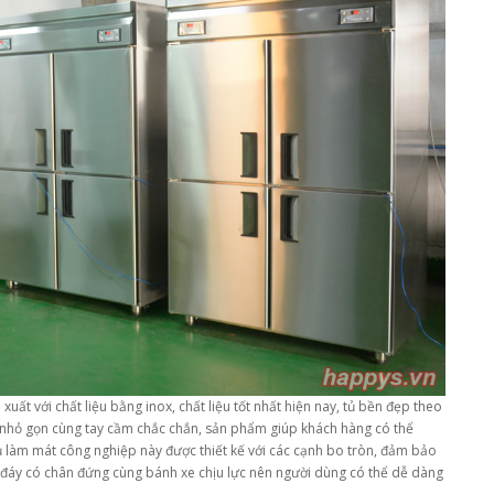
 với chất liệu bằng inox, chất liệu tốt nhất hiện nay, tủ bền đẹp theo
 kế nhỏ gọn cùng tay cầm chắc chắn, sản phẩm giúp khách hàng có thể
 làm mát công nghiệp này được thiết kế với các cạnh bo tròn, đảm bảo
 đáy có chân đứng cùng bánh xe chịu lực nên người dùng có thể dễ dàng