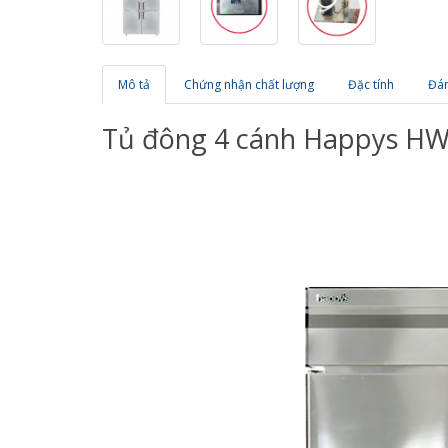
Mô tả
Chứng nhận chất lượng
Đặc tính
Đán
Tủ đông 4 cánh Happys HW