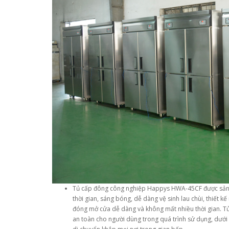
Tủ cấp đông công nghiệp Happys HWA-45CF được sản xuất
thời gian, sáng bóng, dễ dàng vệ sinh lau chùi, thiết
đóng mở cửa dễ dàng và không mất nhiều thời gian. Tủ
an toàn cho người dùng trong quá trình sử dụng, dưới