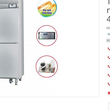
Nh
H
Mã
B