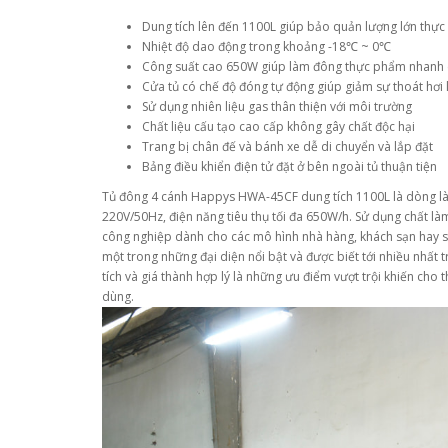
Dung tích lên đến 1100L giúp bảo quản lượng lớn thự
Nhiệt độ dao động trong khoảng -18℃ ~ 0℃
Công suất cao 650W giúp làm đông thực phẩm nhanh
Cửa tủ có chế độ đóng tự động giúp giảm sự thoát hơi 
Sử dụng nhiên liệu gas thân thiện với môi trường
Chất liệu cấu tạo cao cấp không gây chất độc hại
Trang bị chân đế và bánh xe dễ di chuyển và lắp đặt
Bảng điều khiển điện tử đặt ở bên ngoài tủ thuận tiện
Tủ đông 4 cánh Happys HWA-45CF dung tích 1100L là dòng làm 
220V/50Hz, điện năng tiêu thụ tối đa 650W/h. Sử dụng chất là
công nghiệp dành cho các mô hình nhà hàng, khách sạn hay s
một trong những đại diện nổi bật và được biết tới nhiều nhất trê
tích và giá thành hợp lý là những ưu điểm vượt trội khiến cho
dùng.