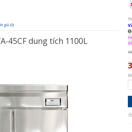
Tì
V
h giá (0)
xu
A-45CF dung tích 1100L
đô
38
3
Số