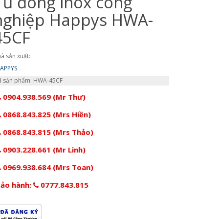
Tủ đông inox công
nghiệp Happys HWA-
45CF
à sản xuất:
APPYS
 sản phẩm: HWA-45CF
0904.938.569 (Mr Thư)
0868.843.825 (Mrs Hiền)
0868.843.815 (Mrs Thảo)
0903.228.661 (Mr Linh)
0969.938.684 (Mrs Toan)
ảo hành:
0777.843.815