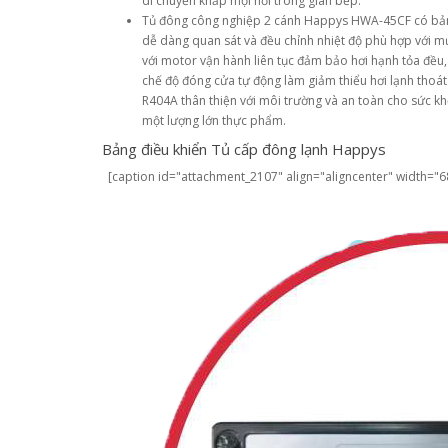
di chuyển khắp mọi nơi trong gian bếp.
Tủ đông công nghiệp 2 cánh Happys HWA-45CF có bảng 
dễ dàng quan sát và đều chỉnh nhiệt độ phù hợp với mụ
với motor vận hành liên tục đảm bảo hơi hạnh tỏa đều
chế độ đóng cửa tự động làm giảm thiểu hơi lạnh thoát 
R404A thân thiện với môi trường và an toàn cho sức k
một lượng lớn thực phẩm.
Bảng điều khiển Tủ cấp đông lạnh Happys
[caption id="attachment_2107" align="aligncenter" width="6