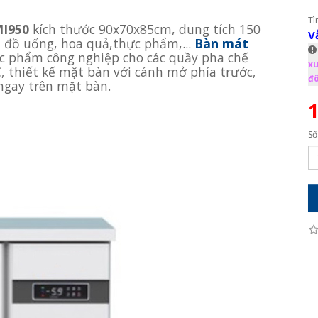
Tì
MI950
kích thước 90x70x85cm, dung tích 150
V
n đồ uống, hoa quả,thực phẩm,...
Bàn mát
c phẩm công nghiệp cho các quầy pha chế
xu
, thiết kế mặt bàn với cánh mở phía trước,
đô
ngay trên mặt bàn.
1
Số