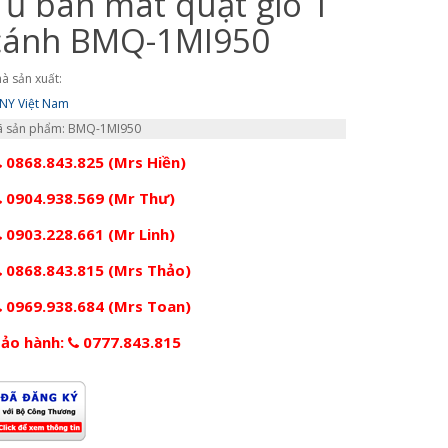
Tủ bàn mát quạt gió 1
cánh BMQ-1MI950
à sản xuất:
NY Việt Nam
 sản phẩm: BMQ-1MI950
0868.843.825 (Mrs Hiền)
0904.938.569 (Mr Thư)
0903.228.661 (Mr Linh)
0868.843.815 (Mrs Thảo)
0969.938.684 (Mrs Toan)
ảo hành:
0777.843.815