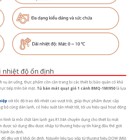
i nhiệt độ ổn định
ch vụ ăn uống, thực phẩm còn cần trang bị các thiết bị bảo quản có khả
rực tiếp trên bề mặt.
Tủ bàn mát quạt gió 1 cánh BMQ-1MI950
là lựa
hiệp
với tốc độ trao đổi nhiệt cao vượt trội, giúp thực phẩm được cấp
 bộ cùng dàn lạnh, có hiệu suất tản nhiệt tốt, tối ưu hiệu quả hoạt động
ển hình là môi chất làm lạnh gas R134A chuyên dụng cho thiết bị mát
n được sử dụng đều được nhập từ thương hiệu uy tín hàng đầu thế giới
 hành ổn định.
 đổ đều với tỉ khối ổn định. Nguyên liệu tạo xốp từ thương hiệu DOW (Mỹ)