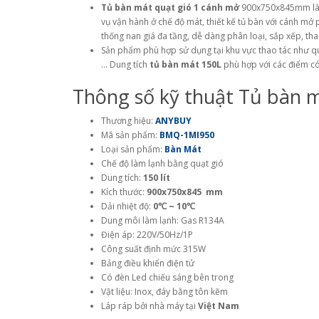
Tủ bàn mát quạt gió 1 cánh mở
900x750x845mm là
vụ vận hành ở chế độ mát, thiết kế tủ bàn với cánh mở
thống nan giá đa tầng, dễ dàng phân loại, sắp xếp, th
Sản phẩm phù hợp sử dụng tại khu vực thao tác như qu
… Dung tích
tủ bàn mát 150L
phù hợp với các điểm có
Thông số kỹ thuật Tủ bàn m
Thương hiệu:
ANYBUY
Mã sản phẩm:
BMQ-1MI950
Loại sản phẩm:
Bàn Mát
Chế độ làm lạnh bằng quạt gió
Dung tích:
150 lít
Kích thước:
900x750x845 mm
Dải nhiệt độ:
0℃ ~ 10℃
Dung môi làm lạnh: Gas R134A
Điện áp: 220V/50Hz/1P
Công suất định mức 315W
Bảng điều khiển điện tử
Có đèn Led chiếu sáng bên trong
Vật liệu: Inox, đáy bằng tôn kẽm
Láp ráp bởi nhà máy tại
Việt Nam