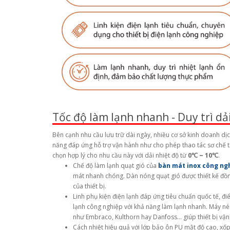
Tốc độ làm lạnh nhanh - Duy trì dả
Bên cạnh nhu cầu lưu trữ dài ngày, nhiều cơ sở kinh doanh dị
năng đáp ứng hỗ trợ vận hành như cho phép thao tác sơ chế t
chọn hợp lý cho nhu cầu này với dải nhiệt độ từ
0℃ ~ 10℃
.
Chế độ làm lạnh quạt gió của
bàn mát inox công ng
mát nhanh chóng. Dàn nóng quạt gió được thiết kế đồng
của thiết bị.
Linh phụ kiện điện lạnh đáp ứng tiêu chuẩn quốc tế, đi
lạnh công nghiệp với khả năng làm lạnh nhanh. Máy né
như Embraco, Kulthorn hay Danfoss… giúp thiết bị vận
Cách nhiệt hiệu quả với lớp bảo ôn PU mật độ cao, xốp