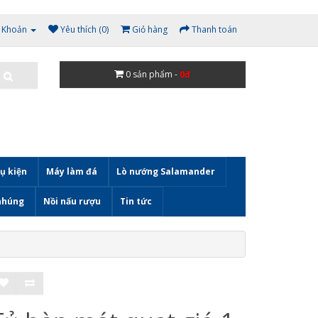
i Khoản
Yêu thích (0)
Giỏ hàng
Thanh toán
0
sản phẩm -
0đ
ụ kiện
Máy làm đá
Lò nướng Salamander
nhúng
Nồi nấu rượu
Tin tức