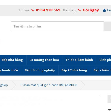
0904.938.569
Gọi ngay
Hotline:
Bán hàng:
Tà
Bếp nhà hàng
Lò nướng than hoa
Thiết bị làm bánh
Linh ph
g bánh cuốn
Bếp từ công nghiệp
Bếp từ nhà hàng
Bếp chiên 
nghiệp
Tủ bàn mát quạt gió 1 cánh BMQ-1MI950