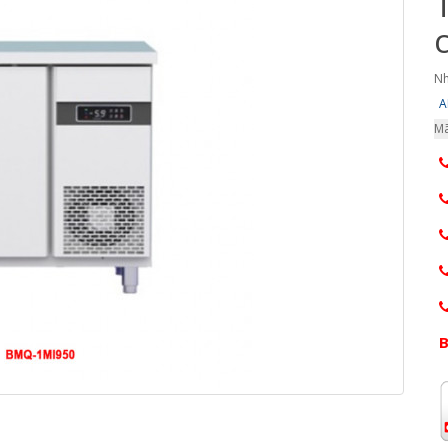
Nh
A
Mã
B