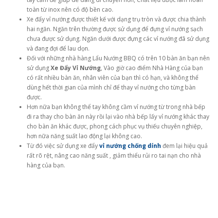
toàn từ inox nên có độ bền cao.
Xe đẩy vỉ nướng được thiết kế với dạng trụ tròn và được chia thành
hai ngăn. Ngăn trên thường được sử dụng để đựng vỉ nướng sạch
chưa được sử dụng. Ngăn dưới được đựng các vỉ nướng đã sử dụng
và đang đợi để lau dọn.
Đối với những nhà hàng Lẩu Nướng BBQ có trên 10 bàn ăn bạn nên
sử dụng
Xe Đẩy Vỉ Nướng
, Vào giờ cao điểm Nhà Hàng của bạn
có rất nhiều bàn ăn, nhân viên của bạn thì có hạn, và không thể
dùng hết thời gian của mình chỉ để thay vỉ nướng cho từng bàn
được.
Hơn nữa bạn không thể tay không cầm vỉ nướng từ trong nhà bếp
đi ra thay cho bàn ăn này rồi lại vào nhà bếp lấy vỉ nướng khác thay
cho bàn ăn khác được, phong cách phục vụ thiếu chuyên nghiệp,
hơn nữa năng suất lao động lại không cao.
Từ đó việc sử dụng xe đẩy
vỉ nướng chống dính
đem lại hiệu quả
rất rõ rệt, nâng cao năng suất , giảm thiểu rủi ro tai nạn cho nhà
hàng của bạn.