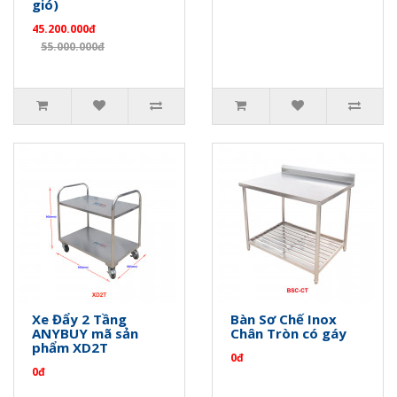
gió)
45.200.000đ
55.000.000đ
Xe Đẩy 2 Tầng
Bàn Sơ Chế Inox
ANYBUY mã sản
Chân Tròn có gáy
phẩm XD2T
0đ
0đ