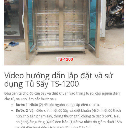
Video hướng dẫn lắp đặt và sử
dụng Tủ Sấy TS-1200
Đầu tiên ta cho đồ cần Sấy và diệt khuẩn vào trong tủ rồi cấp nguồn điện
cho tủ, sau đó làm các bước sau:
Bước 1
: Nhấn (2) để bật nguồn cung cấp điện cho tủ.
Bước 2
: Vặn điều chỉ nhiệt độ Sấy và diệt khuẩn (4) ở nhiệt độ thích
hợp cho sản phẩm sấy, thông thường thì chúng ta đặt ở
50℃.
Nếu
nhiệt độ ở ngưỡng (4) thì đèn báo (1) tắt và nhiệt độ giảm dưới 15%
tủ bắt đầu hoạt động trở lại và đèn báo (1) sáng.