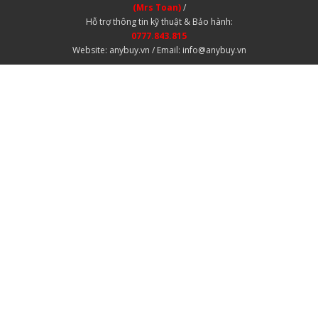
(Mrs Toan)
/
Hỗ trợ thông tin kỹ thuật & Bảo hành:
0777.843.815
Website: anybuy.vn / Email: info@anybuy.vn