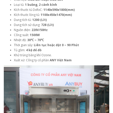
Loại tủ:
1 buồng, 2 cánh kính
Kích thước tủ DxRxC:
1140x590x1800(mm)
Kích thước lòng tủ:
1100x450x1470(mm)
Dung tích tủ:
1200 (Lít)
Dung tích sử dụng:
728 (Lít)
Nguồn điện:
220V/50Hz
Công suất:
1500W
Nhiệt độ:
30℃ ~ 70℃
Thời gian sấy:
Liên tục hoặc đặt 0 ~ 90 Phút
Tủ gồm:
4 kệ để đồ
Khử trùng bằng khí Ozone.
Xuất xứ: Công ty cổ phần
ANY Việt Nam