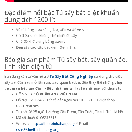
Đặc điểm nổi bật Tủ sấy bát diệt khuẩn
dung tích 1200 lít
Vỏ tủ bằng inox sáng đẹp, bền và dễ vệ sinh
Có điều khiển khống chế nhiệt độ sấy.
Chế độ khử trùng bằng ozone
Đèn sấy cao cấp tiết kiệm điện năng.
Báo giá sản phẩm Tủ sấy bát, sấy quần áo,
linh kiện điện tử
Bạn đang cần tư vấn hỗ trợ
Tủ Sấy Bát Công Nghiệp
sử dụng cho việc
sấy bát đũa sau mỗi lần rửa, bảo quản bát bát đũa thay thế những
chạn
bát gian bếp gia đình - Bếp nhà hàng
. Hãy liên hệ ngay với chúng tôi:
CÔNG TY CỔ PHẦN ANY VIỆT NAM
Hỗ trợ CSKH 24/7 (Tất cả các ngày từ 6:30 ~ 21:30) điện thoại:
0904.938.569
Trụ sở: Số 25 ngõ 1 đường Cầu Bươu, Tân Triều, Thanh Trì, Hà Nội
Mã số thuế: 0106236615
Website:
https://thietbinhahang.org
* Email:
cshk@thietbinhahang.org