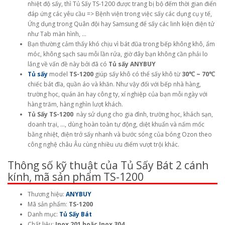
nhiệt độ sấy, thì Tủ Sấy TS-1200 được trang bị bộ đếm thời gian điển
đáp ứng các yêu cầu => Bệnh viện trong việc sấy các dụng cụ y tế,
Ứng dụng trong Quân đội hay Samsung để sấy các linh kiện điện tử
như Tab màn hình, ...
Bạn thường cảm thấy khó chịu vì bát đũa trong bếp không khô, ẩm
móc, không sạch sau mỗi lần rửa, giờ đây bạn không cần phải lo
lắng về vấn đề này bởi đã có
Tủ sấy ANYBUY
Tủ sấy
model
TS-1200
giúp sấy khô có thể sấy khô từ
30℃ ~ 70℃
chiếc bát đĩa, quần áo và khăn. Như vậy đối với bếp nhà hàng,
trường học, quán ăn hay công ty, xí nghiệp của bạn mỗi ngày với
hàng trăm, hàng nghìn lượt khách.
Tủ Sấy TS-1200
này sử dụng cho gia đình, trường học, khách sạn,
doanh trại, ..., dùng hoàn toàn tự động, diệt khuẩn và nấm mốc
bằng nhiệt, điện trở sấy nhanh và bước sóng của bóng Ozon theo
công nghệ châu Âu cùng nhiều ưu điểm vượt trội khác.
Thông số kỹ thuật của Tủ Sấy Bát 2 cánh
kính, mã sản phẩm TS-1200
Thương hiệu:
ANYBUY
Mã sản phẩm:
TS-1200
Danh mục:
Tủ Sấy Bát
Chất liệu:
Inox 201 hoặc Inox 304