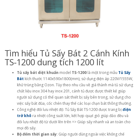
Tìm hiểu Tủ Sấy Bát 2 Cánh Kính
TS-1200 dung tích 1200 lít
Tủ sấy bát diệt khuẩn
model
TS-1200
là một trong mẫu
Tủ Sấy
Bát
kích thước 1140x590x1800(mm), sử dụng điện áp 220V/1555W,
khử trùng bằng Ozon. Tùy theo nhu cầu về giá thành mà tủ sử dụng
chất liệu inox 304 hay inox 201, cánh tủ được được thiết kế giúp
người sử dụng có thể quan sát thiết bị sấy bên trong, sử dụng cho
việc sấy bát đũa, cốc chén thay thế các loại chạn bát thông thường.
Công nghệ đối lưu nhiệt độ: Tủ Sấy Bát TS-1200 được trang bị
điện
trở khô
ra nhiệt công suất lớn, kết hợp quạt gió giúp đảo đều và
đối lưu nhiệt độ từ dưới lên trên => Giúp sấy nhanh và an toàn cho
mọi đồ sấy.
Bộ đếm thời gian sấy
: Giúp người dùng ngoài việc khống chế