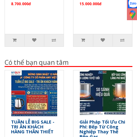
8.700.000đ
15.000.000đ
Có thể bạn quan tâm
TUẦN LỄ BIG SALE -
Giải Pháp Tối Ưu Chi
TRI ÂN KHÁCH
Phí: Bếp Từ Công
HÀNG THÂN THIẾT
Nghiệp Thay Thế
Bếp Gas