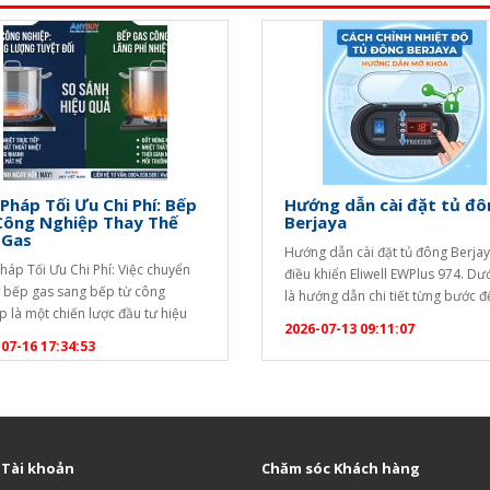
 Pháp Tối Ưu Chi Phí: Bếp
Hướng dẫn cài đặt tủ đô
Công Nghiệp Thay Thế
Berjaya
 Gas
Hướng dẫn cài đặt tủ đông Berja
Pháp Tối Ưu Chi Phí: Việc chuyển
điều khiển Eliwell EWPlus 974. Dư
ừ bếp gas sang bếp từ công
là hướng dẫn chi tiết từng bước 
p là một chiến lược đầu tư hiệu
khóa bàn phím và thay đổi nhiệt đ
2026-07-13 09:11:07
ể tối ưu hóa chi phí vận hành lâu
điểm): [caption id="attachment_
07-16 17:34:53
ho các doanh nghiệp dịch vụ ăn
align="aligncenter" width="1020"
Dưới đây là phân tích chi tiết để
Hướng dẫn cài đặt tủ đông
ó cái nhìn…
Berjaya[/caption] Bước 1: Mở kh
phím (Unlock) Bộ điều khiển…
 Tài khoản
Chăm sóc Khách hàng