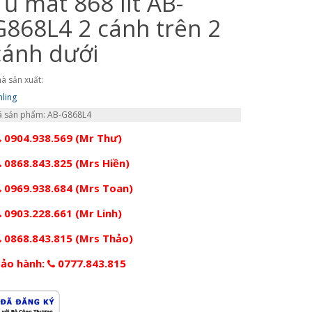
Tủ mát 868 lít AB-
G868L4 2 cánh trên 2
cánh dưới
à sản xuất:
inling
 sản phẩm: AB-G868L4
0904.938.569 (Mr Thư)
0868.843.825 (Mrs Hiền)
0969.938.684 (Mrs Toan)
0903.228.661 (Mr Linh)
0868.843.815 (Mrs Thảo)
ảo hành:
0777.843.815