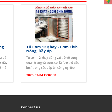
ng
Tủ Cơm 12 Khay - Cơm Chín
Nóng, Đầy Ắp
ya bộ
Tủ cơm 12 khay đóng vai trò vô cùng
ới đây
quan trọng và được coi là "trợ thủ đắc
để mở
lực" trong các bếp ăn công nghiệp,
ộ (Set
nhà hàng, khách sạn, trường học hay
2026-07-04 15:02:50
6983"
bệnh viện nhờ những ưu điểm vượt trội
]
sau: Năng suất cao, đáp ứng hàng
trăm suất ăn: Với thiết kế 12 khay…
óa bàn
Connect us