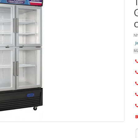
Nh
J
Mã
B