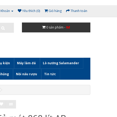
i Khoản
Yêu thích (0)
Giỏ hàng
Thanh toán
0
sản phẩm -
0đ
ụ kiện
Máy làm đá
Lò nướng Salamander
nhúng
Nồi nấu rượu
Tin tức