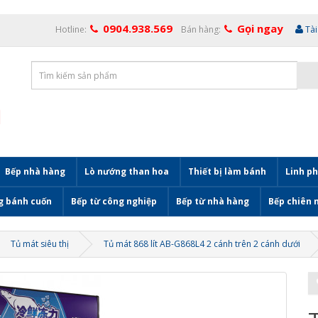
0904.938.569
Gọi ngay
Hotline:
Bán hàng:
Tà
Bếp nhà hàng
Lò nướng than hoa
Thiết bị làm bánh
Linh ph
g bánh cuốn
Bếp từ công nghiệp
Bếp từ nhà hàng
Bếp chiên 
Tủ mát siêu thị
Tủ mát 868 lít AB-G868L4 2 cánh trên 2 cánh dưới