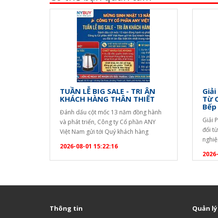
TUẦN LỄ BIG SALE - TRI ÂN
Giải
KHÁCH HÀNG THÂN THIẾT
Từ 
Bếp
Đánh dấu cột mốc 13 năm đồng hành
Giải 
và phát triển, Công ty Cổ phần ANY
đổi t
Việt Nam gửi tới Quý khách hàng
nghiệ
chương trình ưu đãi tri ân đặc biệt lớn
2026-08-01 15:22:16
quả đ
nhất trong năm! ? CHƯƠNG TRÌNH
2026-
dài c
KHUYẾN MẠI ĐẶC BIỆT TẶNG NGAY
uống. 
ẤM SIÊU TỐC SANAKY CAO CẤP: Áp
bạn c
dụng cho mọi đơn…
Thông tin
Quản lý