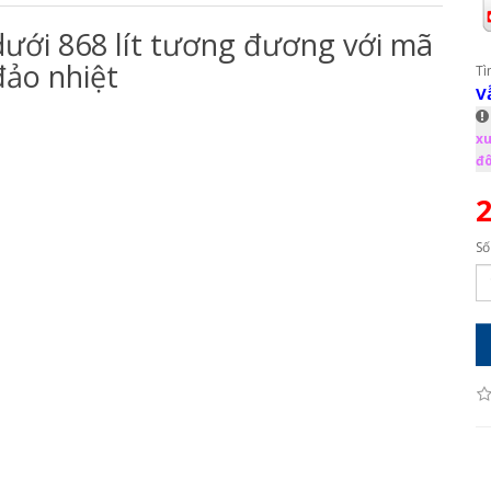
dưới 868 lít tương đương với mã
ảo nhiệt
Tì
V
xu
đô
2
Số