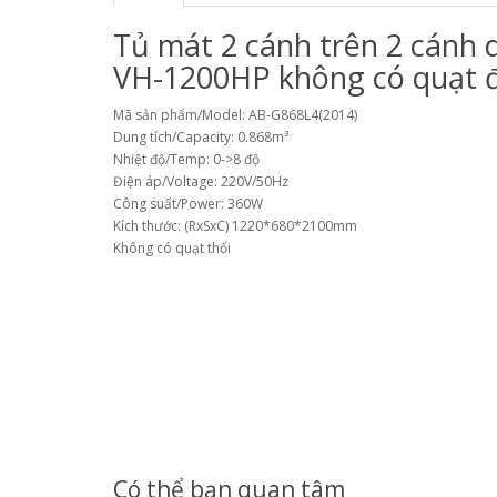
Tủ mát 2 cánh trên 2 cánh 
VH-1200HP không có quạt đ
Mã sản phẩm/Model: AB-G868L4(2014)
Dung tích/Capacity: 0.868m³
Nhiệt độ/Temp: 0->8 độ
Điện áp/Voltage: 220V/50Hz
Công suất/Power: 360W
Kích thước: (RxSxC) 1220*680*2100mm
Không có quạt thổi
Có thể bạn quan tâm