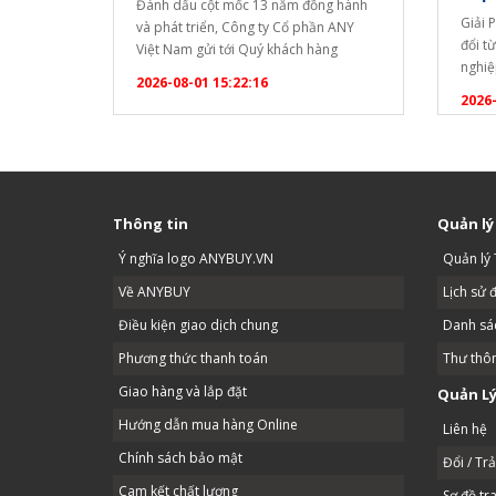
Đánh dấu cột mốc 13 năm đồng hành
Giải 
và phát triển, Công ty Cổ phần ANY
đổi t
Việt Nam gửi tới Quý khách hàng
nghiệ
chương trình ưu đãi tri ân đặc biệt lớn
2026-08-01 15:22:16
quả đ
nhất trong năm! ? CHƯƠNG TRÌNH
2026-
dài c
KHUYẾN MẠI ĐẶC BIỆT TẶNG NGAY
uống. 
ẤM SIÊU TỐC SANAKY CAO CẤP: Áp
bạn c
dụng cho mọi đơn…
Thông tin
Quản lý
Ý nghĩa logo ANYBUY.VN
Quản lý 
Về ANYBUY
Lịch sử 
Điều kiện giao dịch chung
Danh sác
Phương thức thanh toán
Thư thô
Giao hàng và lắp đặt
Quản Lý
Hướng dẫn mua hàng Online
Liên hệ
Chính sách bảo mật
Đổi / Tr
Cam kết chất lượng
Sơ đồ tr