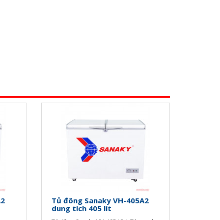
A2
Tủ đông Sanaky VH-405A2
dung tích 405 lít
h