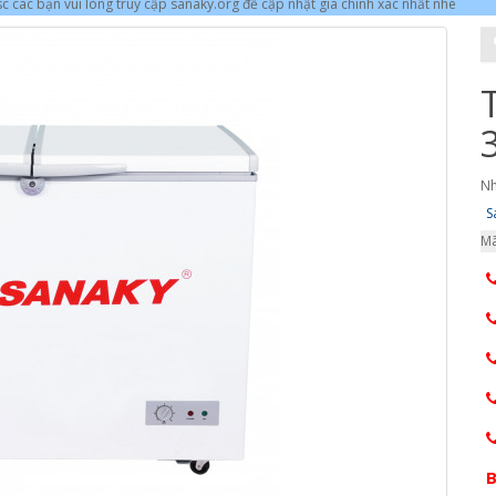
 các bạn vui lòng truy cập sanaky.org để cập nhật giá chính xác nhất nhé
Nh
S
Mã
B