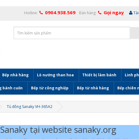
0904.938.569
Gọi ngay
Hotline:
Bán hàng:
Tà
Bếp nhà hàng
Lò nướng than hoa
Thiết bị làm bánh
Linh ph
g bánh cuốn
Bếp từ công nghiệp
Bếp từ nhà hàng
Bếp chiên 
Tủ đông Sanaky VH-365A2
Sanaky tại website sanaky.org