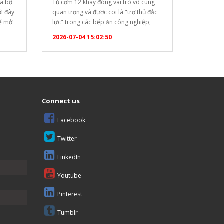
ya bộ
Tủ cơm 12 khay đóng vai trò vô cùng
ới đây
quan trọng và được coi là "trợ thủ đắc
để mở
lực" trong các bếp ăn công nghiệp,
ộ (Set
nhà hàng, khách sạn, trường học hay
2026-07-04 15:02:50
6983"
bệnh viện nhờ những ưu điểm vượt trội
]
sau: Năng suất cao, đáp ứng hàng
trăm suất ăn: Với thiết kế 12 khay…
óa bàn
Connect us
Facebook
Twitter
LinkedIn
Youtube
Pinterest
Tumblr