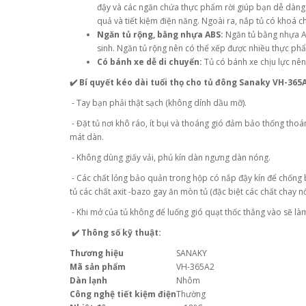
đậy và các ngăn chứa thực phẩm rời giúp bạn dễ dàng 
quả và tiết kiệm điện năng. Ngoài ra, nắp tủ có khoá 
Ngăn tủ rộng, bằng nhựa ABS:
Ngăn tủ bằng nhựa AB
sinh. Ngăn tủ rộng nên có thể xếp được nhiều thực ph
Có bánh xe dễ di chuyển:
Tủ có bánh xe chịu lực nên
✔️ Bí quyết kéo dài tuổi thọ cho tủ đông Sanaky VH-365
- Tay bạn phải thật sạch (không dính dầu mỡ).
- Đặt tủ nơi khô ráo, ít bụi và thoáng gió đảm bảo thống tho
mát dàn.
- Không dùng giấy vải, phủ kín dàn ngưng dàn nóng.
- Các chất lỏng bảo quản trong hộp có nắp đậy kín để chống b
tủ các chất axit -bazo gay ăn mòn tủ (đặc biệt các chất chay
- Khi mở của tủ không để luống gió quạt thốc thẳng vào sẽ làm 
✔️ Thông số kỹ thuật:
Thương hiệu
SANAKY
Mã sản phẩm
VH-365A2
Dàn lạnh
Nhôm
Công nghệ tiết kiệm điện
Thường