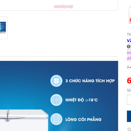
Tì
V
xu
đô
7.
6
Số