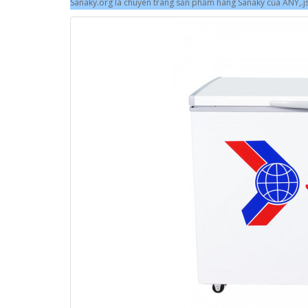
Sanaky.org là chuyên trang sản phẩm hãng Sanaky của ANY,.jsc