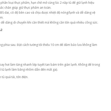
phân loại thực phẩm, hạn chế mở cùng lúc 2 nắp tủ để giữ lạnh hiệu
chắc chắn giúp giữ thực phẩm an toàn.
S dai, có độ bền cao và chịu được nhiệt độ nóng/lạnh và dễ dàng vệ
ẩm.
 dễ dàng di chuyển khi cần thiết mà không cần tốn quá nhiều công sức.
A2
áng phia sau. Đặt cách tường tối thiểu 10 cm để đảm bảo lưu không làm
ay hơi làm tăng nhanh lớp tuyết tan bám trên giàn lạnh. Không để trong
 nổ tủ lạnh làm bằng nhôm dẫn đến mất ga).
tủ quá tải, tốn điện.