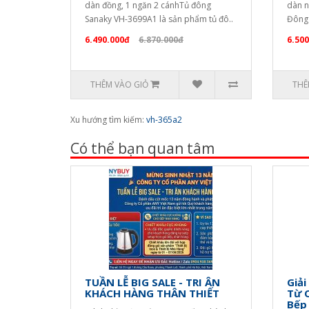
dàn đồng, 1 ngăn 2 cánhTủ đông
dàn n
Sanaky VH-3699A1 là sản phẩm tủ đô..
Đông 
6.490.000đ
6.870.000đ
6.500
THÊM VÀO GIỎ
THÊ
Xu hướng tìm kiếm:
vh-365a2
Có thể bạn quan tâm
TUẦN LỄ BIG SALE - TRI ÂN
Giải
KHÁCH HÀNG THÂN THIẾT
Từ 
Bếp