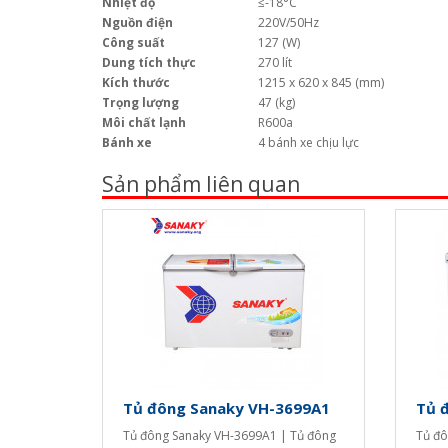
Nhiệt độ
≤-18°C
Nguồn điện
220V/50Hz
Công suất
127 (W)
Dung tích thực
270 lít
Kích thước
1215 x 620 x 845 (mm)
Trọng lượng
47 (kg)
Môi chất lạnh
R600a
Bánh xe
4 bánh xe chịu lực
Sản phẩm liên quan
Tủ đông Sanaky VH-3699A1
Tủ 
Tủ đông Sanaky VH-3699A1 | Tủ đông
Tủ đô