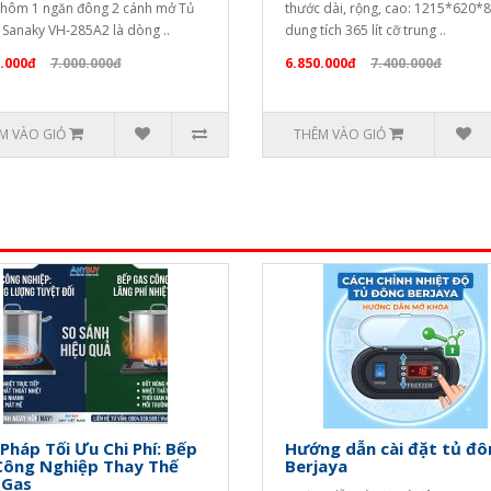
hôm 1 ngăn đông 2 cánh mở Tủ
thước dài, rộng, cao: 1215*620*8
Sanaky VH-285A2 là dòng ..
dung tích 365 lít cỡ trung ..
.000đ
7.000.000đ
6.850.000đ
7.400.000đ
M VÀO GIỎ
THÊM VÀO GIỎ
 Pháp Tối Ưu Chi Phí: Bếp
Hướng dẫn cài đặt tủ đô
Công Nghiệp Thay Thế
Berjaya
 Gas