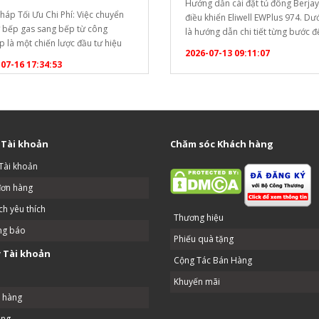
Hướng dẫn cài đặt tủ đông Berja
Pháp Tối Ưu Chi Phí: Việc chuyển
điều khiển Eliwell EWPlus 974. Dư
ừ bếp gas sang bếp từ công
là hướng dẫn chi tiết từng bước 
p là một chiến lược đầu tư hiệu
khóa bàn phím và thay đổi nhiệt đ
2026-07-13 09:11:07
ể tối ưu hóa chi phí vận hành lâu
điểm): [caption id="attachment_
07-16 17:34:53
ho các doanh nghiệp dịch vụ ăn
align="aligncenter" width="1020"
Dưới đây là phân tích chi tiết để
Hướng dẫn cài đặt tủ đông
ó cái nhìn…
Berjaya[/caption] Bước 1: Mở kh
phím (Unlock) Bộ điều khiển…
 Tài khoản
Chăm sóc Khách hàng
Tài khoản
đơn hàng
h yêu thích
Thương hiệu
ng báo
Phiếu quà tặng
 Tài khoản
Cộng Tác Bán Hàng
Khuyến mãi
ả hàng
ang