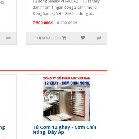
Tủ đông Sanaky VH-405A2 | Tủ sanaky
45,
dàn nhôm 1 ngăn đông 2 cánh mởTủ
Đông Sanaky VH-405A2 là dòng tủ..
7.500.000đ
8.200.000đ
THÊM VÀO GIỎ
ng
Tủ Cơm 12 Khay - Cơm Chín
Nóng, Đầy Ắp