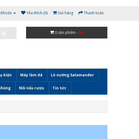
i Khoản
Yêu thích (0)
Giỏ hàng
Thanh toán
0
sản phẩm -
0đ
ụ kiện
Máy làm đá
Lò nướng Salamander
nhúng
Nồi nấu rượu
Tin tức