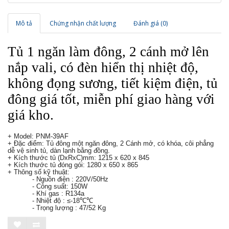
Mô tả
Chứng nhận chất lượng
Đánh giá (0)
Tủ 1 ngăn làm đông, 2 cánh mở lên
nắp vali, có đèn hiển thị nhiệt độ,
không đọng sương, tiết kiệm điện, tủ
đông giá tốt, miễn phí giao hàng với
giá kho.
+
Model:
PNM-39AF
+
Đặc điểm: Tủ đông một ngăn đông, 2 Cánh mở, có khóa, côi phẳng
dễ vệ sinh tủ, dàn lạnh bằng đồng.
+
Kích thước tủ (DxRxC)mm: 1215 x 620 x 845
+
Kích thước tủ đóng gói:
1280 x 650 x 865
+ Thông số kỹ thuật:
- Nguồn điện : 220V/50Hz
- Công suất: 150W
- Khí gas : R134a
- Nhiệt độ : ≤-18
℃℃
- Trọng lượng : 47/52 Kg