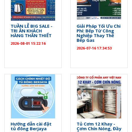
TUẦN LỄ BIG SALE -
Giải Pháp Tối Ưu Chi
TRI ÂN KHÁCH
Phí: Bếp Từ Công
HÀNG THÂN THIẾT
Nghiệp Thay Thế
Bếp Gas
2026-08-01 15:22:16
2026-07-16 17:34:53
Hướng dẫn cài đặt
Tủ Cơm 12 Khay -
tủ đông Berjaya
Cơm Chín Nóng, Đầy