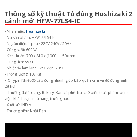
Thông số kỹ thuật Tủ đông Hoshizaki 2
cánh mở HFW-77LS4-IC
- Nhãn hiệu:
Hoshizaki
- Mã sản phẩm: HFW-77LS4-IC
- Nguồn điện: 1 pha / 220V-240V / 50Hz
- Công suất: 600 W
- Kích thước: 700 x 810 x (1900 + 150) mm
- Dung tích: 593 L
- Nhiệt độ làm lạnh: -7°C đến -23°C
- Trọng lượng: 107 Kg
- IC Type: Nhiệt độ cấp đông nhanh giúp bảo quản kem và đồ đông lạnh
tốt hơn
- Thường được dùng: Bakery, Bar, cà phê, trà, chế biến thực phẩm, bệnh
viện, khách sạn, nhà hàng, trường học
- Xuất xứ: INDIA
- Thương hiệu: Nhật Bản.