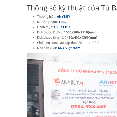
Thông số kỹ thuật của Tủ B
Thương hiệu:
ANYBUY
Mã sản phẩm:
TB3C
Danh mục:
Tủ Bát Đĩa
Kích thước DxRxC:
1500x500x1710(mm)
Kích thước lòng tủ:
1450x400x1390(mm)
Chất liệu: Inox cao cấp (loại 201 hoặc 304)
Nhà sản xuất:
ANY Việt Nam