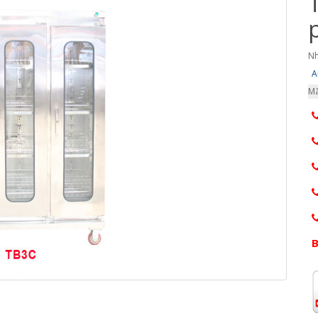
Nh
A
Mã
B