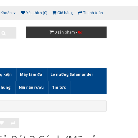
i Khoản
Yêu thích (0)
Giỏ hàng
Thanh toán
0
sản phẩm -
0đ
ụ kiện
Máy làm đá
Lò nướng Salamander
nhúng
Nồi nấu rượu
Tin tức