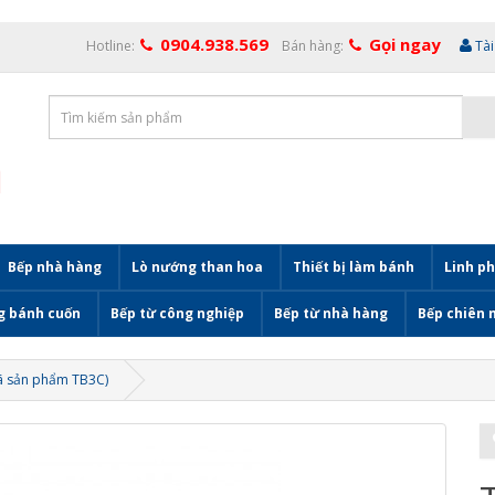
0904.938.569
Gọi ngay
Hotline:
Bán hàng:
Tà
Bếp nhà hàng
Lò nướng than hoa
Thiết bị làm bánh
Linh ph
g bánh cuốn
Bếp từ công nghiệp
Bếp từ nhà hàng
Bếp chiên 
ã sản phẩm TB3C)