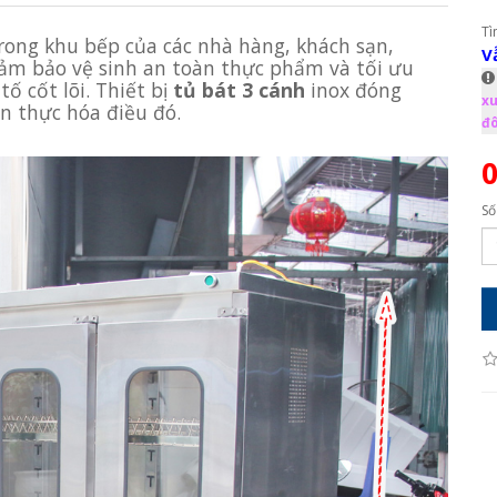
Tì
Trong khu bếp của các nhà hàng, khách sạn,
V
đảm bảo vệ sinh an toàn thực phẩm và tối ưu
ố cốt lõi. Thiết bị
tủ bát 3 cánh
inox đóng
xu
n thực hóa điều đó.
đô
Số