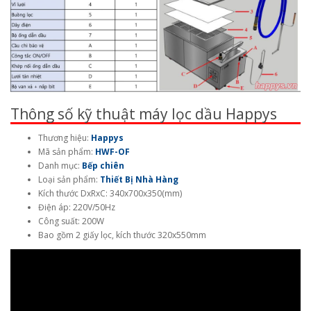
Thông số kỹ thuật máy lọc dầu Happys
Thương hiệu:
Happys
Mã sản phẩm:
HWF-OF
Danh mục:
Bếp chiên
Loại sản phẩm:
Thiết Bị Nhà Hàng
Kích thước DxRxC: 340x700x350(mm)
Điện áp: 220V/50Hz
Công suất: 200W
Bao gồm 2 giấy lọc, kích thước 320x550mm