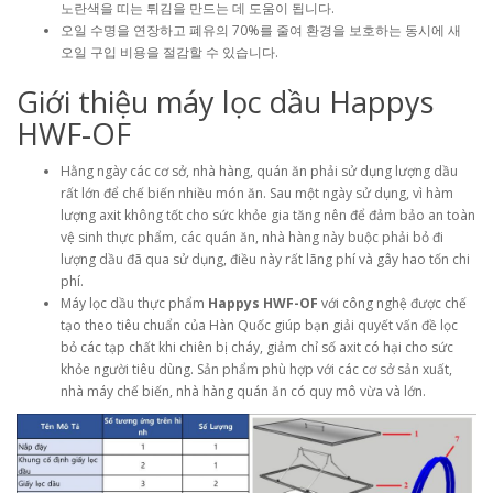
노란색을 띠는 튀김을 만드는 데 도움이 됩니다.
오일 수명을 연장하고 폐유의 70%를 줄여 환경을 보호하는 동시에 새
오일 구입 비용을 절감할 수 있습니다.
Giới thiệu máy lọc dầu Happys
HWF-OF
Hằng ngày các cơ sở, nhà hàng, quán ăn phải sử dụng lượng dầu
rất lớn để chế biến nhiều món ăn. Sau một ngày sử dụng, vì hàm
lượng axit không tốt cho sức khỏe gia tăng nên để đảm bảo an toàn
vệ sinh thực phẩm, các quán ăn, nhà hàng này buộc phải bỏ đi
lượng dầu đã qua sử dụng, điều này rất lãng phí và gây hao tốn chi
phí.
Máy lọc dầu thực phẩm
Happys HWF-OF
với công nghệ được chế
tạo theo tiêu chuẩn của Hàn Quốc giúp bạn giải quyết vấn đề lọc
bỏ các tạp chất khi chiên bị cháy, giảm chỉ số axit có hại cho sức
khỏe người tiêu dùng. Sản phẩm phù hợp với các cơ sở sản xuất,
nhà máy chế biến, nhà hàng quán ăn có quy mô vừa và lớn.