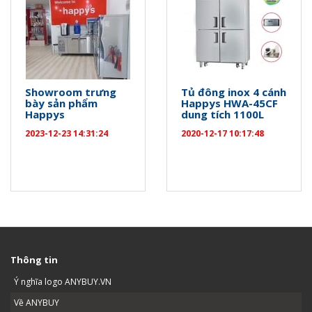
Showroom trưng
Tủ đông inox 4 cánh
bày sản phẩm
Happys HWA-45CF
Happys
dung tích 1100L
2023-12-23 14:31:24
2020-12-17 10:17:48
Thông tin
Ý nghĩa logo ANYBUY.VN
Về ANYBUY