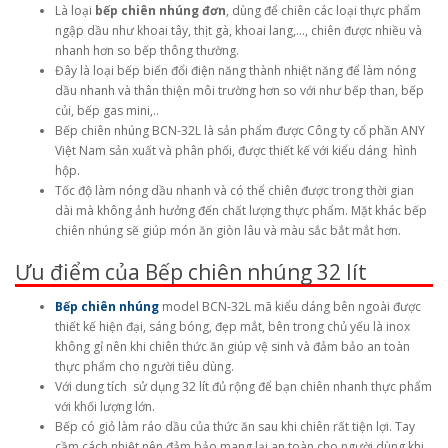
Là loại
bếp chiên nhúng đơn
, dùng để chiên các loại thực phẩm
ngập dầu như khoai tây, thịt gà, khoai lang,…, chiên được nhiều và
nhanh hơn so bếp thông thường.
Đây là loại bếp biến đổi điện năng thành nhiệt năng để làm nóng
dầu nhanh và thân thiện môi trường hơn so với như bếp than, bếp
củi, bếp gas mini,..
Bếp chiên nhúng BCN-32L là sản phẩm được Công ty cổ phần ANY
Việt Nam sản xuất và phân phối, được thiết kế với kiểu dáng hình
hộp.
Tốc độ làm nóng dầu nhanh và có thể chiên được trong thời gian
dài mà không ảnh hưởng đến chất lượng thực phẩm. Mặt khác bếp
chiên nhúng sẽ giúp món ăn giòn lâu và màu sắc bắt mắt hơn.
Ưu điểm của Bếp chiên nhúng 32 lít
Bếp chiên nhúng
model BCN-32L mã kiểu dáng bên ngoài được
thiết kế hiện đại, sáng bóng, đẹp mắt, bên trong chủ yếu là inox
không gỉ nên khi chiên thức ăn giúp vệ sinh và đảm bảo an toàn
thực phẩm cho người tiêu dùng.
Với dung tích sử dụng 32 lít đủ rộng để bạn chiên nhanh thực phẩm
với khối lượng lớn.
Bếp có giỏ làm ráo dầu của thức ăn sau khi chiên rất tiện lợi. Tay
cầm cách nhiệt nên đảm bảo mang lại an toàn cho người dùng khi