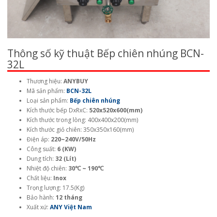
Thông số kỹ thuật Bếp chiên nhúng BCN-
32L
Thương hiệu:
ANYBUY
Mã sản phẩm:
BCN-32L
Loại sản phẩm:
Bếp chiên nhúng
Kích thước bếp DxRxC:
520x520x600(mm)
Kích thước trong lòng: 400x400x200(mm)
Kích thước giỏ chiên: 350x350x160(mm)
Điện áp:
220~240V/50Hz
Công suất:
6 (KW)
Dung tích:
32 (Lít)
Nhiệt độ chiên:
30℃ ~ 190℃
Chất liệu:
Inox
Trọng lượng: 17.5(Kg)
Bảo hành:
12 tháng
Xuất xứ:
ANY Việt Nam