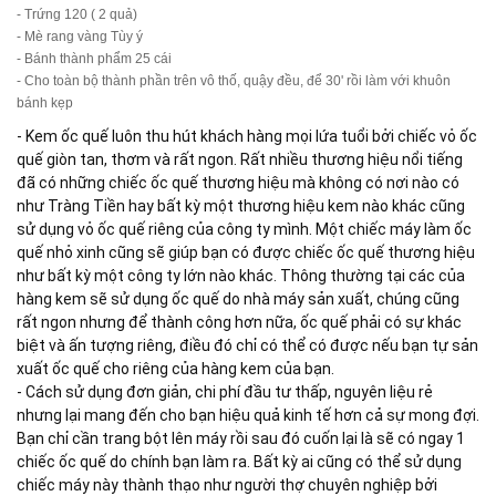
- Trứng 120 ( 2 quả)
- Mè rang vàng Tùy ý
- Bánh thành phẩm 25 cái
- Cho toàn bộ thành phần trên vô thố, quậy đều, để 30' rồi làm với khuôn
bánh kẹp
- Kem ốc quế luôn thu hút khách hàng mọi lứa tuổi bởi chiếc vỏ ốc 
quế giòn tan, thơm và rất ngon. Rất nhiều thương hiệu nổi tiếng 
đã có những chiếc ốc quế thương hiệu mà không có nơi nào có 
như Tràng Tiền hay bất kỳ một thương hiệu kem nào khác cũng 
sử dụng vỏ ốc quế riêng của công ty mình. Một chiếc máy làm ốc 
quế nhỏ xinh cũng sẽ giúp bạn có được chiếc ốc quế thương hiệu 
như bất kỳ một công ty lớn nào khác. Thông thường tại các của 
hàng kem sẽ sử dụng ốc quế do nhà máy sản xuất, chúng cũng 
rất ngon nhưng để thành công hơn nữa, ốc quế phải có sự khác 
biệt và ấn tượng riêng, điều đó chỉ có thể có được nếu bạn tự sản 
xuất ốc quế cho riêng của hàng kem của bạn.

- Cách sử dụng đơn giản, chi phí đầu tư thấp, nguyên liệu rẻ 
nhưng lại mang đến cho bạn hiệu quả kinh tế hơn cả sự mong đợi. 
Bạn chỉ cần trang bột lên máy rồi sau đó cuốn lại là sẽ có ngay 1 
chiếc ốc quế do chính bạn làm ra. Bất kỳ ai cũng có thể sử dụng 
chiếc máy này thành thạo như người thợ chuyên nghiệp bởi 