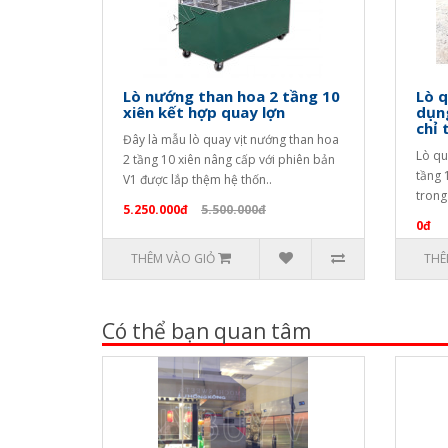
Lò nướng than hoa 2 tầng 10
Lò q
xiên kết hợp quay lợn
dụng
chỉ 
Đây là mẫu lò quay vịt nướng than hoa
Lò qu
2 tầng 10 xiên nâng cấp với phiên bản
tầng 
V1 được lắp thệm hệ thốn..
trong
5.250.000đ
5.500.000đ
0đ
THÊM VÀO GIỎ
THÊ
Có thể bạn quan tâm