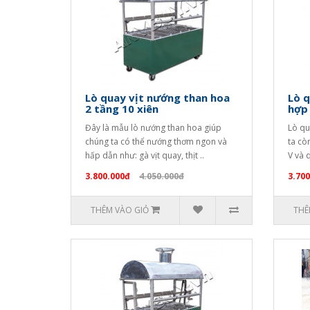
Lò quay vịt nướng than hoa
Lò q
2 tầng 10 xiên
hợp
Đây là mẫu lò nướng than hoa giúp
Lò qu
chúng ta có thể nướng thơm ngon và
ta cò
hấp dẫn như: gà vịt quay, thịt ..
V và 
3.800.000đ
4.050.000đ
3.700
THÊM VÀO GIỎ
THÊ