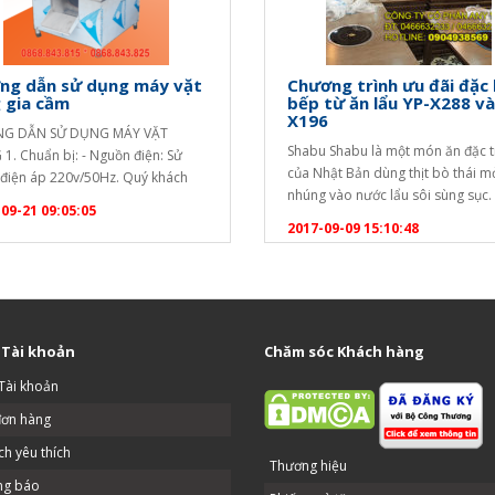
ng dẫn sử dụng máy vặt
Chương trình ưu đãi đặc 
 gia cầm
bếp từ ăn lẩu YP-X288 và
X196
G DẪN SỬ DỤNG MÁY VẶT
Shabu Shabu là một món ăn đặc 
1. Chuẩn bị: - Nguồn điện: Sử
của Nhật Bản dùng thịt bò thái 
điện áp 220v/50Hz. Quý khách
nhúng vào nước lẩu sôi sùng sục.
huẩn thêm một bộ cầu dao riêng
09-21 09:05:05
gọi Shabu Shabu là một từ tượng 
để bật/tắt khi vận hành. Để đảm
2017-09-09 15:10:48
bắt nguồn từ những âm thanh phá
n toàn, quý khách nên chuẩn bị
khi nhúng thịt vào nồi. Chúng tôi 
công tắc hổng rò điện và hòm
setup nhà hàng với giá ưu đãi…
hiểm ở…
 Tài khoản
Chăm sóc Khách hàng
Tài khoản
đơn hàng
h yêu thích
Thương hiệu
ng báo