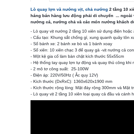
Lò quay lợn và nướng vịt, chả nướng
 2 tầng 10 x
háng bán hàng lưu động phải di chuyển  ... ngoài
nướng cá, nướng chả và các món nướng khách d
- Lò quay vịt nướng 2 tầng 10 xiên sử dụng điện hoặc ắ
- Cấu tạo: Khung sắt chống gỉ, xung quanh quây tôn x
- Số bánh xe: 2 bánh xe bò và 1 bánh xoay

- Số xiên: 10 xiên chạc 3 để quay gà -vịt nướng cả con.
- Một kệ gia cố làm bàn chặt kích thước 55x55cm

- Hệ thống tay quay lợn tự động và quay thủ công khi m
- 2 mô tơ công suất:  25-100W 

- Điện áp: 220V/50Hz ( Ắc quy 12V)

- Kích thước (DxRxC): 1360x620x1900 mm

- Kích thước rộng lòng: Mặt đáy rộng 300mm và Mặt tr
- Lò quay vịt 2 tầng 10 xiên loại quay cả đầu và cánh