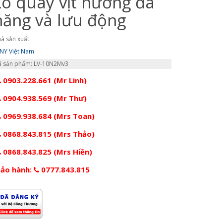
Lò quay vịt nướng đa
năng và lưu động
à sản xuất:
NY Việt Nam
 sản phẩm: LV-10N2Mv3
0903.228.661 (Mr Linh)
0904.938.569 (Mr Thư)
0969.938.684 (Mrs Toan)
0868.843.815 (Mrs Thảo)
0868.843.825 (Mrs Hiền)
ảo hành:
0777.843.815