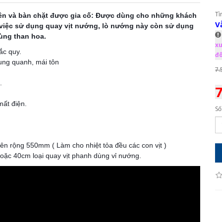
Tì
iên và bàn chặt được gia cố: Được dùng cho những khách 
V
 việc sử dụng quay vịt nướng, lò nướng này còn sử dụng 
ùng than hoa.
xu
c quy.

đô
ung quanh, mái tôn

7.


7
ất điện.

Số
ên rộng 550mm ( Làm cho nhiệt tỏa đều các con vịt )

 hoặc 40cm loại quay vịt phanh dùng vỉ nướng.