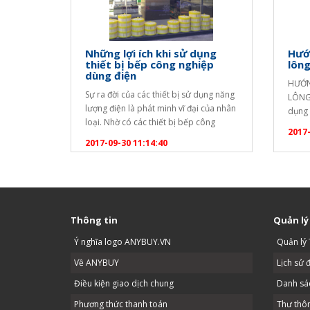
Những lợi ích khi sử dụng
Hướ
thiết bị bếp công nghiệp
lông
dùng điện
HƯỚN
Sự ra đời của các thiết bị sử dụng năng
LÔNG 
lượng điện là phát minh vĩ đại của nhân
dụng 
loại. Nhờ có các thiết bị bếp công
nên c
2017-
nghiệp dùng điện mang đến tiện lợi,
dùng 
2017-09-30 11:14:40
bảo vệ môi trường, an toàn và tiết
bảo a
kiệm năng lượng… Dưới đây là những
thêm 
lợi ích khi sử dụng thiết…
bảo 
Thông tin
Quản lý
Ý nghĩa logo ANYBUY.VN
Quản lý 
Về ANYBUY
Lịch sử 
Điều kiện giao dịch chung
Danh sác
Phương thức thanh toán
Thư thô