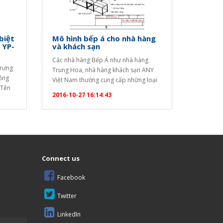
biệt
Mô hình bếp á cho nhà hàng
 YP-
và khách sạn
Các nhà hàng Bếp Á như nhà hàng
trưng
Trung Hoa, nhà hàng khách sạn ANY
mỏng
Việt Nam thường cung cấp những loại
 Tên
bếp riêng biệt để chế biến các món Á
2016-10-27 16:14:43
thanh,
như bếp xào, bếp hầm, tủ hấp hải
t ra
sản, tủ nấu cơm công nghiệp, các thiết
nhật
bị Inox,…Đều là những thiết bị trong
khu bếp Á nhà hàng…
Connect us
Facebook
Twitter
LinkedIn