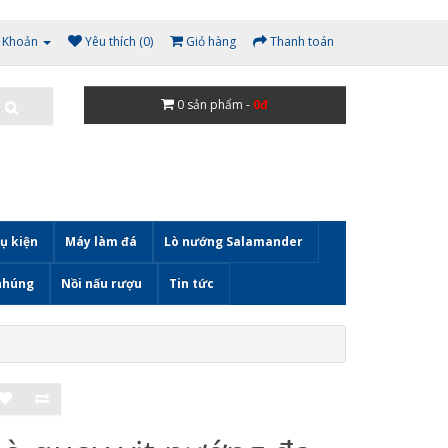
i Khoản
Yêu thích (0)
Giỏ hàng
Thanh toán
0
sản phẩm -
0đ
ụ kiện
Máy làm đá
Lò nướng Salamander
nhúng
Nồi nấu rượu
Tin tức