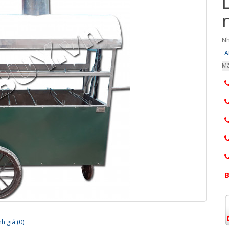
Nh
A
Mã
B
h giá (0)