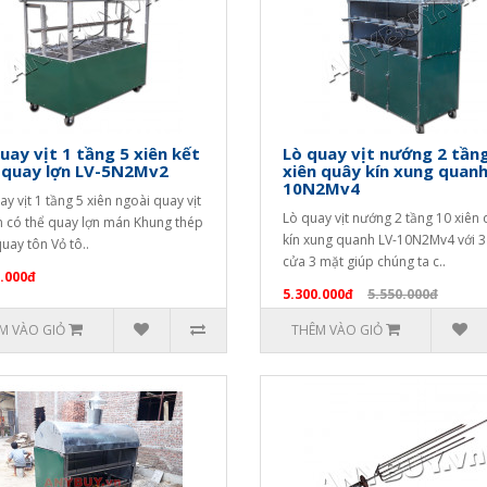
uay vịt 1 tầng 5 xiên kết
Lò quay vịt nướng 2 tần
 quay lợn LV-5N2Mv2
xiên quây kín xung quanh
10N2Mv4
ay vịt 1 tầng 5 xiên ngoài quay vịt
Lò quay vịt nướng 2 tầng 10 xiên
n có thể quay lợn mán Khung thép
kín xung quanh LV-10N2Mv4 với 3
quay tôn Vỏ tô..
cửa 3 mặt giúp chúng ta c..
.000đ
5.300.000đ
5.550.000đ
M VÀO GIỎ
THÊM VÀO GIỎ