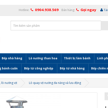
0904.938.569
Gọi ngay
Hotline:
Bán hàng:
Tà
Bếp nhà hàng
Lò nướng than hoa
Thiết bị làm bánh
Linh ph
g bánh cuốn
Bếp từ công nghiệp
Bếp từ nhà hàng
Bếp chiên 
, lò nướng vịt
Lò quay vịt nướng đa năng và lưu động