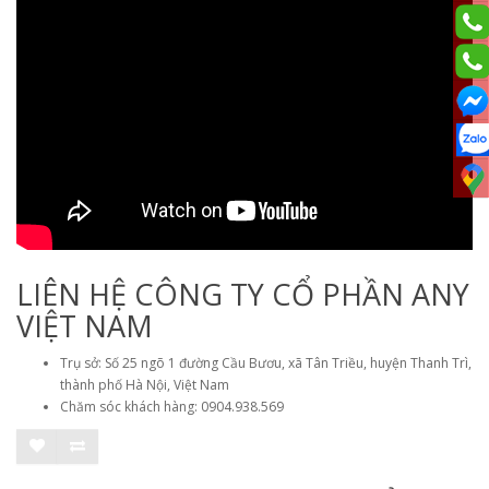
LIÊN HỆ CÔNG TY CỔ PHẦN ANY
VIỆT NAM
Trụ sở: Số 25 ngõ 1 đường Cầu Bươu, xã Tân Triều, huyện Thanh Trì,
thành phố Hà Nội, Việt Nam
Chăm sóc khách hàng: 0904.938.569