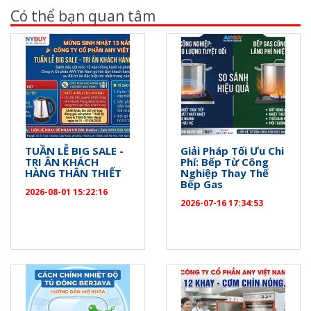
Có thể bạn quan tâm
TUẦN LỄ BIG SALE -
Giải Pháp Tối Ưu Chi
TRI ÂN KHÁCH
Phí: Bếp Từ Công
HÀNG THÂN THIẾT
Nghiệp Thay Thế
Bếp Gas
2026-08-01 15:22:16
2026-07-16 17:34:53