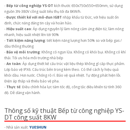
-
Bếp từ công nghiệp YS-DT
kích thước 650x750x550+650mm, sử dụng
nguồn 3N-380V công suất tiêu thụ tối đa 8KW/h.
-
Được thiết kế với mô-đun IGBT
nhập khẩu từ Đức, với hiệu suất ổn
định, chức năng đáng tin cậy và hoàn hảo.
-
Hiệu suất cao
: Áp dụng nguyên lý làm nóng cảm ứng điện từ, làm nóng
nhanh, hiệu suất nhiệt lên tới 90%
-
Tiết kiệm năng lượng
: tiết kiệm năng lượng hơn 50% so với bếp gas /
dầu thông thường
-
Bảo vệ môi trường
: Không có ngọn lửa. Không có khói bụi. Không có khí
thải. Tối ưu hóa môi trường nhà bếp
-
An toàn
: Áp dụng thiết kế cấu trúc vật liệu thép không gỉ cấp thực phẩm.
Lớp bảo vệ IPX6. Cấu trúc bên trong kèm theo. Có thể cách ly hiệu quả
khói dầu. Hơi nước. Chống rò rỉ. Bảo vệ quá nhiệt. Tự động phát hiện lỗi.
Điện áp thấp và thiếu bảo vệ pha.
-
Thực tế
: Điều chỉnh hỏa lực tám tốc độ, công tắc điều khiển từ tính 360
độ. Dễ dàng vận hành.
Thông số kỹ thuật Bếp từ công nghiệp YS-
DT công suất 8KW
- Nhà sản xuất:
YUESHUN