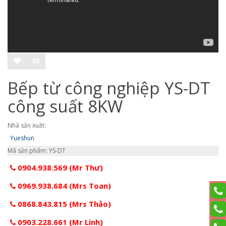
Bếp từ công nghiệp YS-DT
công suất 8KW
Nhà sản xuất:
Yueshun
Mã sản phẩm: YS-DT
0904.938.569 (Mr Thư)
0969.938.684 (Mrs Toan)
0868.843.815 (Mrs Thảo)
0903.228.661 (Mr Linh)