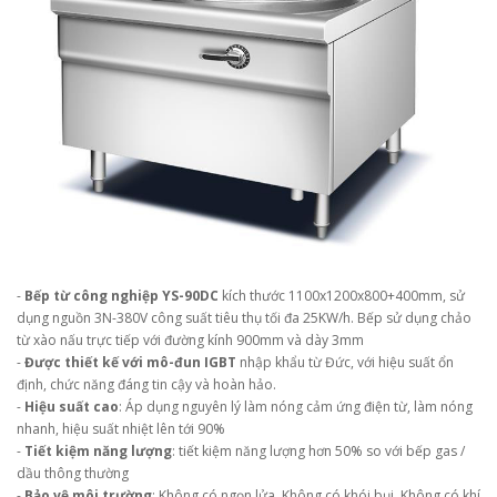
-
Bếp từ công nghiệp YS-90DC
kích thước 1100x1200x800+400mm, sử
dụng nguồn 3N-380V công suất tiêu thụ tối đa 25KW/h. Bếp sử dụng chảo
từ xào nấu trực tiếp với đường kính 900mm và dày 3mm
-
Được thiết kế với mô-đun IGBT
nhập khẩu từ Đức, với hiệu suất ổn
định, chức năng đáng tin cậy và hoàn hảo.
-
Hiệu suất cao
: Áp dụng nguyên lý làm nóng cảm ứng điện từ, làm nóng
nhanh, hiệu suất nhiệt lên tới 90%
-
Tiết kiệm năng lượng
: tiết kiệm năng lượng hơn 50% so với bếp gas /
dầu thông thường
-
Bảo vệ môi trường
: Không có ngọn lửa. Không có khói bụi. Không có khí