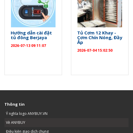
Hướng dẫn cài đặt
Tủ Cơm 12 Khay -
tủ đông Berjaya
Cơm Chín Nóng, Đầy
Ắp
2026-07-13 09:11:07
2026-07-04 15:02:50
Thông tin
Ý nghĩa logo ANYBUY.VN
Về ANYBUY
Điều kiện giao dịch chung