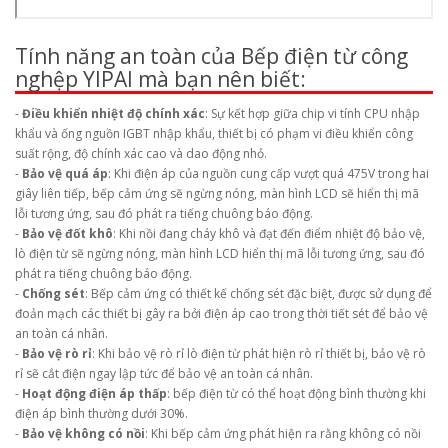
Tính năng an toàn của Bếp điện từ công
nghệp YIPAI mà bạn nên biết:
-
Điều khiển nhiệt độ chính xác
: Sự kết hợp giữa chip vi tính CPU nhập
khẩu và ống nguồn IGBT nhập khẩu, thiết bị có phạm vi điều khiển công
suất rộng, độ chính xác cao và dao động nhỏ.
-
Bảo vệ quá áp
: Khi điện áp của nguồn cung cấp vượt quá 475V trong hai
giây liên tiếp, bếp cảm ứng sẽ ngừng nóng, màn hình LCD sẽ hiển thị mã
lỗi tương ứng, sau đó phát ra tiếng chuông báo động.
-
Bảo vệ đốt khô
: Khi nồi đang cháy khô và đạt đến điểm nhiệt độ bảo vệ,
lò điện từ sẽ ngừng nóng, màn hình LCD hiển thị mã lỗi tương ứng, sau đó
phát ra tiếng chuông báo động.
-
Chống sét
: Bếp cảm ứng có thiết kế chống sét đặc biệt, được sử dụng để
đoản mạch các thiết bị gây ra bởi điện áp cao trong thời tiết sét để bảo vệ
an toàn cá nhân.
-
Bảo vệ rò rỉ
: Khi bảo vệ rò rỉ lò điện từ phát hiện rò rỉ thiết bị, bảo vệ rò
rỉ sẽ cắt điện ngay lập tức để bảo vệ an toàn cá nhân.
-
Hoạt động điện áp thấp
: bếp điện từ có thể hoạt động bình thường khi
điện áp bình thường dưới 30%.
-
Bảo vệ không có nồi
: Khi bếp cảm ứng phát hiện ra rằng không có nồi