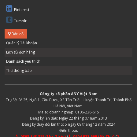
Pinterest
Tumblr
Bản đồ
Quản lý Tài khoản
Lịch sử đơn hàng
Danh sách yêu thích
Thư thông báo
Công ty cổ phần ANY Việt Nam
Trụ Sở: Số 25, Ngõ 1, Cầu Bươu, Xã Tân Triều, Huyện Thanh Trì, Thành Phố
Hà Nội, Việt Nam.
Mã số doanh nghiệp: 0106-236-615
Đăng ký lần đầu: Ngày 22 tháng 07 năm 2013
Đăng ký thay đổi lần thứ: 5 ngày 09 tháng 12 năm 2024
Điện thoại:
0868.843.815 (Mrs Thảo)
/
0904.938.569 (Mr Thư)
/