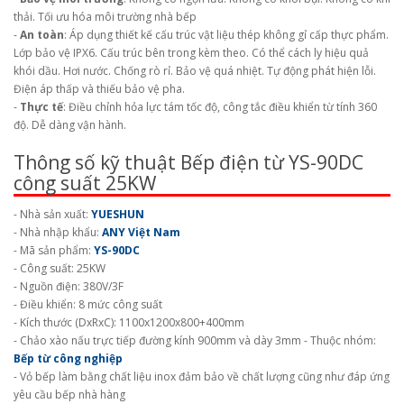
thải. Tối ưu hóa môi trường nhà bếp
-
An toàn
: Áp dụng thiết kế cấu trúc vật liệu thép không gỉ cấp thực phẩm.
Lớp bảo vệ IPX6. Cấu trúc bên trong kèm theo. Có thể cách ly hiệu quả
khói dầu. Hơi nước. Chống rò rỉ. Bảo vệ quá nhiệt. Tự động phát hiện lỗi.
Điện áp thấp và thiếu bảo vệ pha.
-
Thực tế
: Điều chỉnh hỏa lực tám tốc độ, công tắc điều khiển từ tính 360
độ. Dễ dàng vận hành.
Thông số kỹ thuật Bếp điện từ YS-90DC
công suất 25KW
- Nhà sản xuất:
YUESHUN
- Nhà nhập khẩu:
ANY Việt Nam
- Mã sản phẩm:
YS-90DC
- Công suất: 25KW
- Nguồn điện: 380V/3F
- Điều khiển: 8 mức công suất
- Kích thước (DxRxC): 1100x1200x800+400mm
- Chảo xào nấu trực tiếp đường kính 900mm và dày 3mm - Thuộc nhóm:
Bếp từ công nghiệp
- Vỏ bếp làm bằng chất liệu inox đảm bảo về chất lượng cũng như đáp ứng
yêu cầu bếp nhà hàng