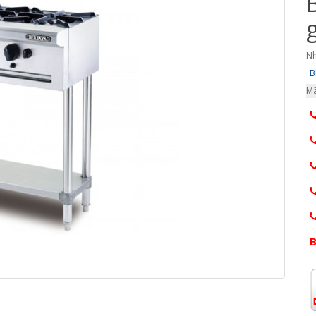
Nh
B
Mã
B