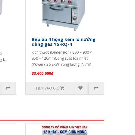
Bếp âu 4 họng kèm lò nướng
dùng gas YS-RQ-4
Kích thước (Dimension): 800 × 900 ×
75
850 + 120mmCông suất tỏa nhiệt
 k..
(Power): 36.8KWTrọng lượng (N / W..
33.600.000đ
THÊM VÀO GIỎ