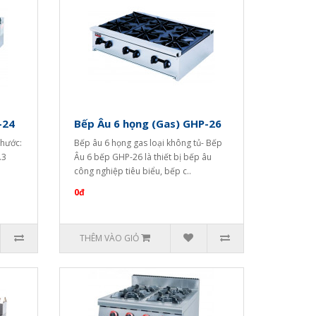
-24
Bếp Âu 6 họng (Gas) GHP-26
thước:
Bếp âu 6 họng gas loại không tủ- Bếp
.3
Âu 6 bếp GHP-26 là thiết bị bếp âu
công nghiệp tiêu biểu, bếp c..
0đ
THÊM VÀO GIỎ