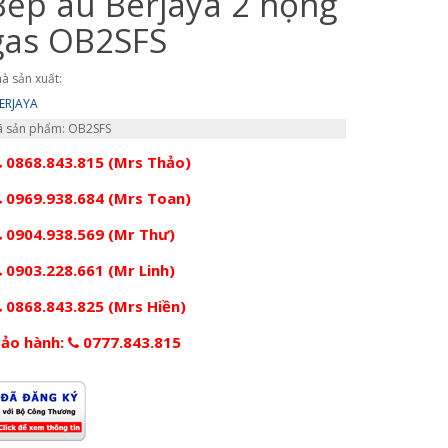
Bếp âu Berjaya 2 họng
gas OB2SFS
à sản xuất:
ERJAYA
 sản phẩm: OB2SFS
0868.843.815 (Mrs Thảo)
0969.938.684 (Mrs Toan)
0904.938.569 (Mr Thư)
0903.228.661 (Mr Linh)
0868.843.825 (Mrs Hiền)
ảo hành:
0777.843.815