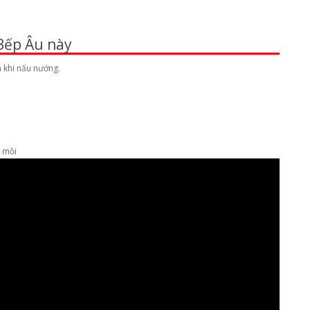
Bếp Âu này
h khi nấu nướng.
g mồi