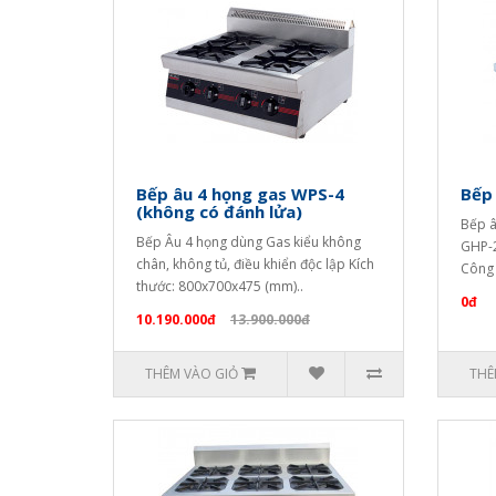
Bếp âu 4 họng gas WPS-4
Bếp 
(không có đánh lửa)
Bếp â
Bếp Âu 4 họng dùng Gas kiểu không
GHP-2
chân, không tủ, điều khiển độc lập Kích
Công 
thước: 800x700x475 (mm)..
0đ
10.190.000đ
13.900.000đ
THÊM VÀO GIỎ
THÊ