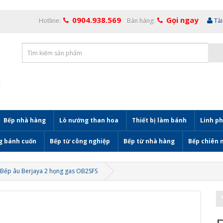
0904.938.569
Gọi ngay
Hotline:
Bán hàng:
Tà
Bếp nhà hàng
Lò nướng than hoa
Thiết bị làm bánh
Linh ph
g bánh cuốn
Bếp từ công nghiệp
Bếp từ nhà hàng
Bếp chiên 
Bếp âu Berjaya 2 họng gas OB2SFS