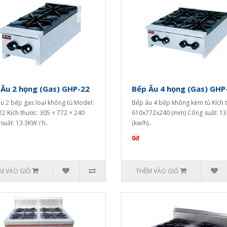
Âu 2 họng (Gas) GHP-22
Bếp Âu 4 họng (Gas) GHP
u 2 bếp gas loại không tủ Model:
Bếp âu 4 bếp không kèm tủ Kích 
2 Kích thước: 305 × 772 × 240
610x772x240 (mm) Công suất: 13
suất: 13.3KW / h..
(kw/h)..
0đ
M VÀO GIỎ
THÊM VÀO GIỎ