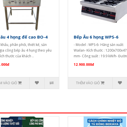
âu 4 họng đế cao BO-4
Bếp Âu 6 họng WPS-6
khẩu, phân phối, thiết kế, sản
- Model : WPS-6- Hãng sản xuất:
 gia công bếp âu 4 họng theo yêu
Wailan- Kích thước : 1200x700x4
ích thước của khách ..
mm- Công suất : 19.9 kW/h- Đường
.000đ
12.900.000đ
M VÀO GIỎ
THÊM VÀO GIỎ