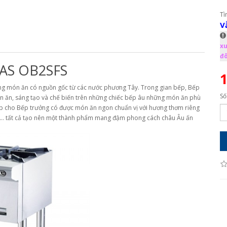
Tì
V
xu
đô
AS OB2SFS
1
ng món ăn có nguồn gốc từ các nước phương Tây. Trong gian bếp, Bếp
Số
ón ăn, sáng tạo và chế biến trên những chiếc bếp âu những món ăn phù
iúp cho Bếp trưởng có được món ăn ngon chuẩn vị với hương thơm riêng
on… tất cả tạo nên một thành phẩm mang đậm phong cách châu Âu ấn