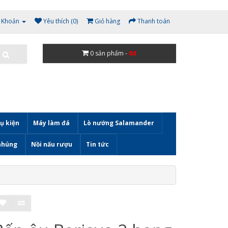
i Khoản
Yêu thích (0)
Giỏ hàng
Thanh toán
0
sản phẩm -
0đ
ụ kiện
Máy làm đá
Lò nướng Salamander
nhúng
Nồi nấu rượu
Tin tức