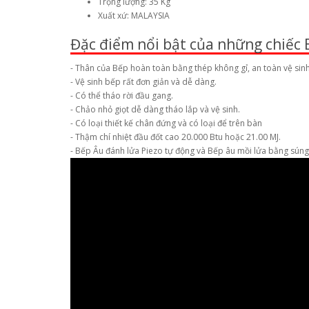
Trọng lượng: 35 Kg
Xuất xứ: MALAYSIA
Đặc điểm nổi bật của những chiếc 
- Thân của Bếp hoàn toàn bằng thép không gỉ, an toàn vệ sin
- Vệ sinh bếp rất đơn giản và dễ dàng.
- Có thể tháo rời đầu gang.
- Chảo nhỏ giọt dễ dàng tháo lắp và vệ sinh.
- Có loại thiết kế chân đứng và có loại để trên bàn
- Thậm chí nhiệt đầu đốt cao 20.000 Btu hoặc 21.00 MJ.
- Bếp Âu đánh lửa Piezo tự động và Bếp âu mồi lửa bằng sún