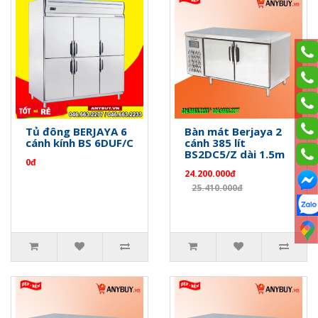
Tủ đông BERJAYA 6
Bàn mát Berjaya 2
cánh kính BS 6DUF/C
cánh 385 lít
BS2DC5/Z dài 1.5m
0đ
24.200.000đ
25.410.000đ