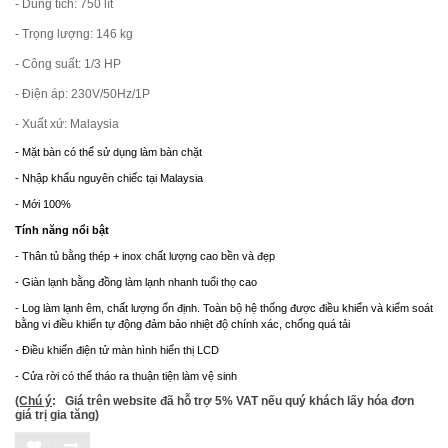
- Dung tích: 750 lít
- Trọng lượng: 146 kg
- Công suất: 1/3 HP
- Điện áp: 230V/50Hz/1P
- Xuất xứ: Malaysia
- Mặt bàn có thể sử dụng làm bàn chặt
- Nhập khẩu nguyên chiếc tại Malaysia
- Mới 100%
Tính năng nổi bật
- Thân tủ bằng thép + inox chất lượng cao bền và đẹp
- Giàn lạnh bằng đồng làm lạnh nhanh tuổi thọ cao
- Log làm lạnh êm, chất lượng ổn định. Toàn bộ hệ thống được điều khiển và kiểm soát
bằng vi điều khiển tự động đảm bảo nhiệt độ chính xác, chống quá tải
- Điều khiển điện tử màn hình hiển thị LCD
- Cửa rời có thể tháo ra thuận tiện làm vệ sinh
(Chú ý
: Giá trên website đã hỗ trợ 5% VAT nếu quý khách lấy hóa đơn
giá trị gia tăng)