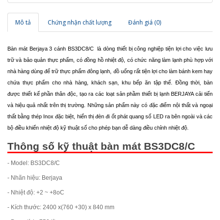
Mô tả
Chứng nhận chất lượng
Đánh giá (0)
Bàn mát Berjaya 3 cánh BS3DC8/C
là dòng thiết bị công nghiệp tiện lợi cho việc lưu
trữ và bảo quản thực phẩm, có đồng hồ nhiệt độ, có chức năng làm lạnh phù hợp với
nhà hàng dùng để trữ thực phẩm đông lạnh, đồ uống rất tiện lợi cho làm bánh kem hay
chứa thực phẩm cho nhà hàng, khách sạn, khu bếp ăn tập thể. Đồng thời, bàn
được thiết kế phần thân độc, tạo ra các loạt sản phầm thiết bị lạnh BERJAYA cải tiến
và hiệu quả nhất trên thị trường. Những sản phẩm này có đặc điểm nội thất và ngoại
thất bằng thép Inox đặc biệt, hiển thị đèn đi ốt phát quang số LED ra bên ngoài và các
bộ điều khiển nhiệt độ kỹ thuật số cho phép bạn dễ dàng điều chỉnh nhiệt độ.
Thông số kỹ thuật bàn mát BS3DC8/C
- Model: BS3DC8/C
- Nhãn hiệu: Berjaya
- Nhiệt độ: +2 ~ +8oC
- Kích thước: 2400 x(760 +30) x 840 mm