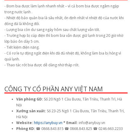
- Bom bia được làm lạnh nhanh nhất – vì cả bom bia được ngâm ngập
trong nước lạnh .
- Nhiệt độ bảo quản bia là sâu nhất, ổn định nhất vì nhiệt độ của nước khi
đóng đá là không đổi.
- Lượng bia còn dư sang ngày hôm sau chất lượng vẫn tốt.
- Trường hợp bị cúp điện thì bom bia vẫn được giữ lạnh trong 20 giờ nhờ
lớp bảo ôn dày 5 cm.
- Tiết kiệm điện năng.
- Có rơ le tự động ngắt điện khi đã đủ nhiệt độ, không làm bia bị hỏng vì
quá lạnh.
- Thao tác rót bia được dễ dàng nhờ tháp rót.
CÔNG TY CỔ PHẦN ANY VIỆT NAM
Văn phòng GD:
Số 20 Ngõ 1 Cầu Bươu, Tân Triều, Thanh Trì, Hà
Nội
Xưởng sản xuất:
Số 23-25 Ngõ 1 Cầu Bươu, Tân Triều, Thanh Trì,
Hà Nội
Website:
https://anybuy.vn
* Email:
info@anybuy.vn
Phòng KD:
☎ 0868.843.815 ☎ 0868.843.825 ☎ 0246.663.2233