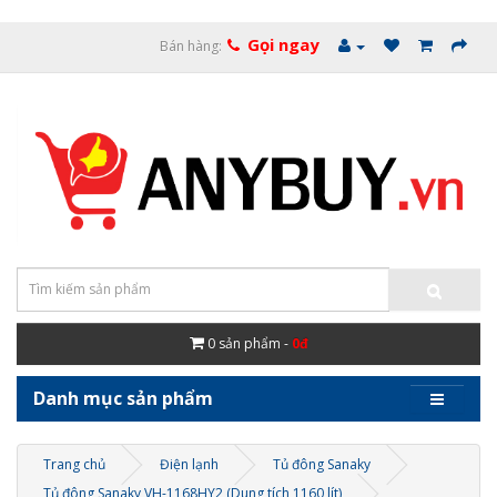
Gọi ngay
Bán hàng:
0
sản phẩm -
0đ
Danh mục sản phẩm
Trang chủ
Điện lạnh
Tủ đông Sanaky
Tủ đông Sanaky VH-1168HY2 (Dung tích 1160 lít)