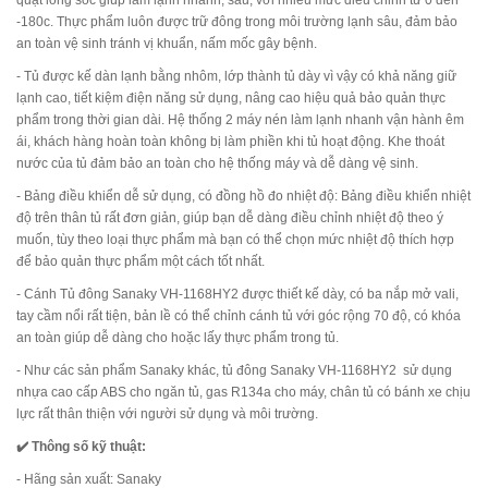
-180c. Thực phẩm luôn được trữ đông trong môi trường lạnh sâu, đảm bảo
an toàn vệ sinh tránh vị khuẩn, nấm mốc gây bệnh.
- Tủ được kế dàn lạnh bằng nhôm, lớp thành tủ dày vì vậy có khả năng giữ
lạnh cao, tiết kiệm điện năng sử dụng, nâng cao hiệu quả bảo quản thực
phẩm trong thời gian dài. Hệ thống 2 máy nén làm lạnh nhanh vận hành êm
ái, khách hàng hoàn toàn không bị làm phiền khi tủ hoạt động. Khe thoát
nước của tủ đảm bảo an toàn cho hệ thống máy và dễ dàng vệ sinh.
- Bảng điều khiển dễ sử dụng, có đồng hồ đo nhiệt độ: Bảng điều khiển nhiệt
độ trên thân tủ rất đơn giản, giúp bạn dễ dàng điều chỉnh nhiệt độ theo ý
muốn, tùy theo loại thực phẩm mà bạn có thể chọn mức nhiệt độ thích hợp
để bảo quản thực phẩm một cách tốt nhất.
- Cánh Tủ đông Sanaky VH-1168HY2 được thiết kế dày, có ba nắp mở vali,
tay cầm nổi rất tiện, bản lề có thể chỉnh cánh tủ với góc rộng 70 độ, có khóa
an toàn giúp dễ dàng cho hoặc lấy thực phẩm trong tủ.
- Như các sản phẩm Sanaky khác, tủ đông Sanaky VH-1168HY2 sử dụng
nhựa cao cấp ABS cho ngăn tủ, gas R134a cho máy, chân tủ có bánh xe chịu
lực rất thân thiện với người sử dụng và môi trường.
✔️ Thông số kỹ thuật:
- Hãng sản xuất: Sanaky