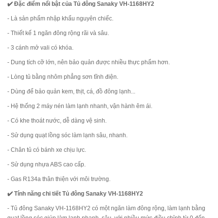
✔️ Đặc điểm nổi bật của Tủ đông Sanaky VH-1168HY2
- Là sản phẩm nhập khẩu nguyên chiếc.
- Thiết kế 1 ngăn đông rộng rãi và sâu.
- 3 cánh mở vali có khóa.
- Dung tích cỡ lớn, nên bảo quản được nhiều thực phẩm hơn.
- Lòng tủ bằng nhôm phẳng sơn tĩnh điện.
- Dùng để bảo quản kem, thịt, cá, đồ đông lạnh...
- Hệ thống 2 máy nén làm lạnh nhanh, vận hành êm ái.
- Có khe thoát nước, dễ dàng vệ sinh.
- Sử dụng quạt lồng sóc làm lạnh sâu, nhanh.
- Chân tủ có bánh xe chịu lực.
- Sử dụng nhựa ABS cao cấp.
- Gas R134a thân thiện với môi trường.
✔️ Tính năng chi tiết Tủ đông Sanaky VH-1168HY2
- Tủ đông Sanaky VH-1168HY2 có một ngăn làm đông rộng, làm lạnh bằng
quạt lồng sóc giúp làm lạnh nhanh, sâu, với nhiều mức điều chỉnh từ 0 đến