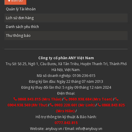
Bản đồ
Quản lý Tài khoản
Lịch sử đơn hàng
Danh sách yêu thích
Thư thông báo
Công ty cổ phần ANY Việt Nam
Trụ Sở: Số 25, Ngõ 1, Cầu Bươu, Xã Tân Triều, Huyện Thanh Trì, Thành Phố
Hà Nội, Việt Nam.
Mã số doanh nghiệp: 0106-236-615
Đăng ký lần đầu: Ngày 22 tháng 07 năm 2013
Đăng ký thay đổi lần thứ: 5 ngày 09 tháng 12 năm 2024
Điện thoại:
0868.843.815 (Mrs Thảo)
/
0969.938.684 (Mrs Toan)
/
0904.938.569 (Mr Thư)
/
0903.228.661 (Mr Linh)
/
0868.843.825
(Mrs Hiền)
/
Hỗ trợ thông tin kỹ thuật & Bảo hành:
0777.843.815
Website: anybuy.vn / Email: info@anybuy.vn