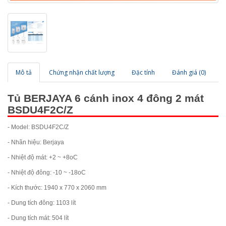
Mô tả
Chứng nhận chất lượng
Đặc tính
Đánh giá (0)
Tủ BERJAYA 6 cánh inox 4 đông 2 mát
BSDU4F2C/Z
- Model: BSDU4F2C/Z
- Nhãn hiệu: Berjaya
- Nhiệt độ mát: +2 ~ +8oC
- Nhiệt độ đông: -10 ~ -18oC
- Kích thước: 1940 x 770 x 2060 mm
- Dung tích đông: 1103 lít
- Dung tích mát: 504 lít