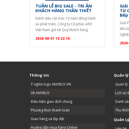
TUẦN LỄ BIG SALE - TRI ÂN
Giải
KHÁCH HÀNG THÂN THIẾT
Từ 
Bếp
Đánh dấu cột mốc 13 năm đồng hành
Giải 
và phát triển, Công ty Cổ phần ANY
đổi t
Việt Nam gửi tới Quý khách hàng
nghiệ
chương trình ưu đãi tri ân đặc biệt lớn
2026-08-01 15:22:16
quả đ
nhất trong năm! ? CHƯƠNG TRÌNH
2026-
dài c
KHUYẾN MẠI ĐẶC BIỆT TẶNG NGAY
uống. 
ẤM SIÊU TỐC SANAKY CAO CẤP: Áp
bạn c
dụng cho mọi đơn…
Thông tin
Quản lý
Ý nghĩa logo ANYBUY.VN
Quản lý 
Về ANYBUY
Lịch sử 
Điều kiện giao dịch chung
Danh sác
Phương thức thanh toán
Thư thô
Giao hàng và lắp đặt
Quản Lý
Hướng dẫn mua hàng Online
Liên hệ