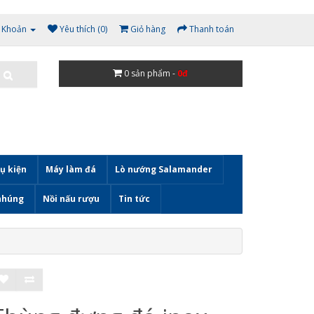
i Khoản
Yêu thích (0)
Giỏ hàng
Thanh toán
0
sản phẩm -
0đ
ụ kiện
Máy làm đá
Lò nướng Salamander
nhúng
Nồi nấu rượu
Tin tức