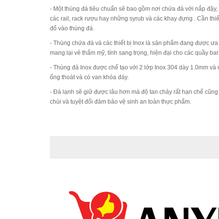
- Một thùng đá tiêu chuẩn sẽ bao gồm nơi chứa đá với nắp đ
các rail, rack rượu hay những syrub và các khay đựng . Cần thiết k
đổ vào thùng đá.
- Thùng chứa đá và các thiết bị Inox là sản phẩm đang được ưa
mang lại vẻ thẩm mỹ, tính sang trọng, hiện đại cho các quầy bar
- Thùng đá Inox được chế tạo với 2 lớp Inox 304 dày 1.0mm và
ống thoát và có van khóa đáy.
- Đá lạnh sẽ giữ được lâu hơn mà độ tan chảy rất hạn chế cũng
chùi và tuyệt đối đảm bảo vệ sinh an toàn thực phẩm.