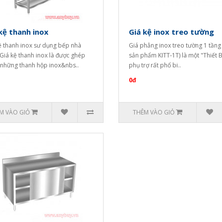
kệ thanh inox
Giá kệ inox treo tường
ệ thanh inox sư dụng bếp nhà
Giá phẳng inox treo tường 1 tầng
Giá kệ thanh inox là được ghép
sản phẩm KITT-1T) là một "Thiết B
những thanh hộp inox&nbs..
phụ trợ rất phổ bi..
0đ
M VÀO GIỎ
THÊM VÀO GIỎ