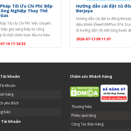
 Pháp Tối Ưu Chi Phí: Bếp
Hướng dẫn cài đặt tủ đô
Công Nghiệp Thay Thế
Berjaya
 Gas
Hướng dẫn cài đặt tủ đông Berja
Pháp Tối Ưu Chi Phí: Việc chuyển
điều khiển Eliwell EWPlus 974. Dư
ừ bếp gas sang bếp từ công
là hướng dẫn chi tiết từng bước 
p là một chiến lược đầu tư hiệu
khóa bàn phím và thay đổi nhiệt đ
2026-07-13 09:11:07
ể tối ưu hóa chi phí vận hành lâu
điểm): [caption id="attachment_
07-16 17:34:53
ho các doanh nghiệp dịch vụ ăn
align="aligncenter" width="1020"
Dưới đây là phân tích chi tiết để
Hướng dẫn cài đặt tủ đông
ó cái nhìn…
Berjaya[/caption] Bước 1: Mở kh
phím (Unlock) Bộ điều khiển…
 Tài khoản
Chăm sóc Khách hàng
Tài khoản
đơn hàng
h yêu thích
Thương hiệu
ng báo
Phiếu quà tặng
 Tài khoản
Cộng Tác Bán Hàng