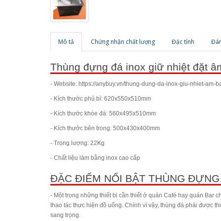
Mô tả
Chứng nhận chất lượng
Đặc tính
Đán
Thùng đựng đá inox giữ nhiệt đặt â
- Website: https://anybuy.vn/thung-dung-da-inox-giu-nhiet-am-
- Kích thước phủ bì: 620x550x510mm
- Kích thước khóe đá: 560x495x510mm
- Kích thước bên trong: 500x430x400mm
- Trọng lượng: 22Kg
- Chất liệu làm bằng inox cao cấp
ĐẶC ĐIỂM NỔI BẬT THÙNG ĐỰNG 
- Một trong những thiết bị cần thiết ở quán Café hay quán Bar c
thao tác thực hiện đồ uống. Chính vì vậy, thùng đá phải được thiết
sang trọng.