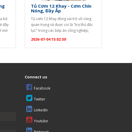
ng
Tủ Cơm 12 Khay - Cơm Chín
Nóng, Đầy Ắp
ya bộ
Tủ cơm 12 khay đóng vai trò vô cùng
ới đây
quan trọng và được coi là "trợ thủ đắc
để mở
lực" trong các bếp ăn công nghiệp,
ộ (Set
nhà hàng, khách sạn, trường học hay
2026-07-04 15:02:50
6983"
bệnh viện nhờ những ưu điểm vượt trội
]
sau: Năng suất cao, đáp ứng hàng
trăm suất ăn: Với thiết kế 12 khay…
óa bàn
Connect us
Facebook
Twitter
LinkedIn
Youtube
Pinterest