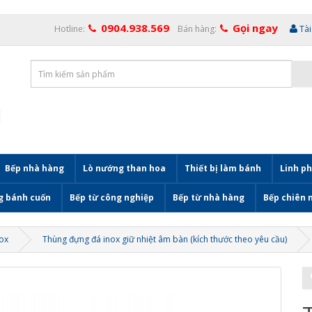
0904.938.569
Gọi ngay
Hotline:
Bán hàng:
Tà
Bếp nhà hàng
Lò nướng than hoa
Thiết bị làm bánh
Linh ph
g bánh cuốn
Bếp từ công nghiệp
Bếp từ nhà hàng
Bếp chiên 
ox
Thùng đựng đá inox giữ nhiệt âm bàn (kích thước theo yêu cầu)