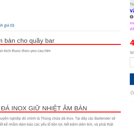
Tì
V
xu
h giá (0)
đô
4
m bàn cho quầy bar
ban-kich-thuoc-theo-yeu-cau.htm
Số
ĐÁ INOX GIỮ NHIỆT ÂM BÀN
huyên nghiệp đó chính là Thùng chứa đá Inox. Tại đây các Bartender sẽ
 kế nhằm đảm bảo các yếu tố tiện lợi, tiết kiệm diện tích, và phải thật