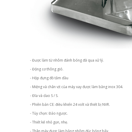
- Được làm từ nhôm đánh bóng đã qua xử lý.
- Động cơ thông gió.
- Hộp đựng đồ tắm dầu
- Miệng và chân vịt của máy xay được làm bằng inox 304.
- Đĩa và dao S / S.
- Phiên bản CE: điều khiển 24 volt và thiết bị NVR.
- Tùy chọn: Đảo ngược.
- Thiết kế nhỏ gọn, nhẹ.
- Thân máy được làm bằng nhôm đúc bóng bẩy.