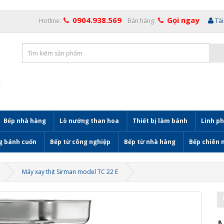
0904.938.569
Gọi ngay
Hotline:
Bán hàng:
Tà
Bếp nhà hàng
Lò nướng than hoa
Thiết bị làm bánh
Linh ph
g bánh cuốn
Bếp từ công nghiệp
Bếp từ nhà hàng
Bếp chiên 
Máy xay thịt Sirman model TC 22 E