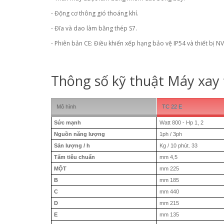
- Động cơ thông gió thoáng khí.
- Đĩa và dao làm bằng thép S7.
- Phiên bản CE: Điều khiển xếp hạng bảo vệ IP54 và thiết bị NV
Thông số kỹ thuật Máy xay 
Mô hình
TC 22 E
Sức mạnh
Watt 800 - Hp 1, 2
Nguồn năng lượng
1ph / 3ph
Sản lượng / h
Kg / 10 phút.
33
Tấm tiêu chuẩn
mm 4,5
MỘT
mm 225
B
mm 185
C
mm 440
D
mm 215
E
mm 135