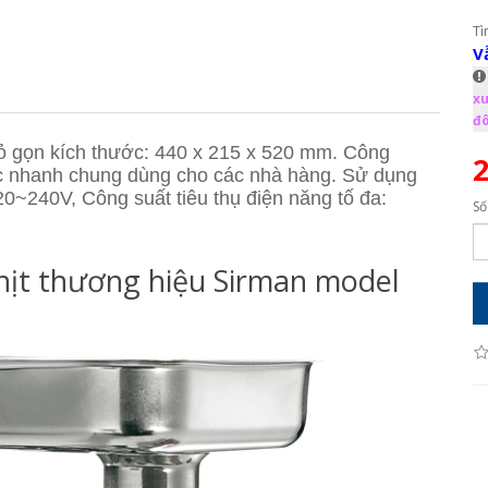
Tì
V
xu
đô
hỏ gọn kích thước: 440 x 215 x 520 mm. Công
2
được nhanh chung dùng cho các nhà hàng. Sử dụng
20~240V, Công suất tiêu thụ điện năng tố đa:
Số
hịt thương hiệu Sirman model