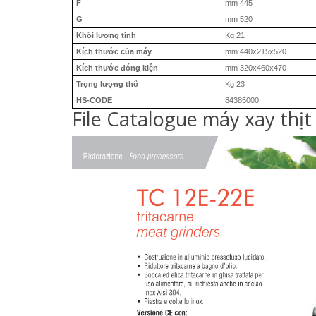
F
mm 445
G
mm 520
Khối lượng tịnh
Kg 21
Kích thước của máy
mm 440x215x520
Kích thước đóng kiện
mm 320x460x470
Trọng lượng thô
Kg 23
HS-CODE
84385000
File Catalogue máy xay thịt