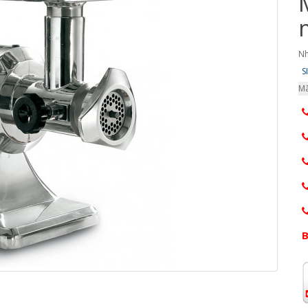
Nh
S
Mã
B