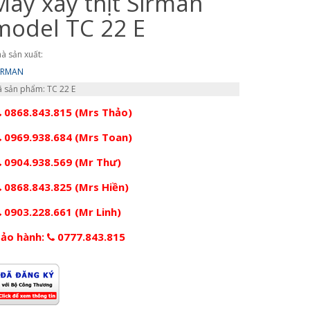
Máy xay thịt Sirman
model TC 22 E
à sản xuất:
IRMAN
 sản phẩm: TC 22 E
0868.843.815 (Mrs Thảo)
0969.938.684 (Mrs Toan)
0904.938.569 (Mr Thư)
0868.843.825 (Mrs Hiền)
0903.228.661 (Mr Linh)
ảo hành:
0777.843.815