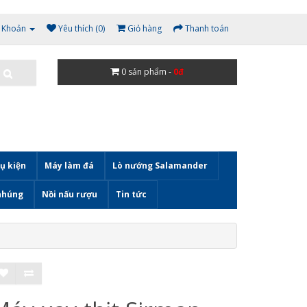
i Khoản
Yêu thích (0)
Giỏ hàng
Thanh toán
0
sản phẩm -
0đ
ụ kiện
Máy làm đá
Lò nướng Salamander
nhúng
Nồi nấu rượu
Tin tức