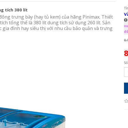
Tì
 tích 380 lít
V
đông trưng bày (hay tủ kem) của hãng Pinimax. Thiết
ch tổng thể là 380 lít dung tích sử dụng 260 lít. Sản
xu
 gia đình hay siêu thị với nhu cầu bảo quản và trưng
đô
8.
8
Số