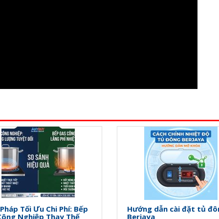
 Pháp Tối Ưu Chi Phí: Bếp
Hướng dẫn cài đặt tủ đô
Công Nghiệp Thay Thế
Berjaya