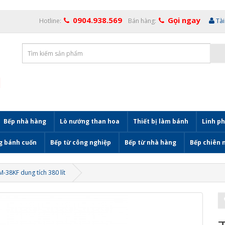
0904.938.569
Gọi ngay
Hotline:
Bán hàng:
Tà
Bếp nhà hàng
Lò nướng than hoa
Thiết bị làm bánh
Linh ph
g bánh cuốn
Bếp từ công nghiệp
Bếp từ nhà hàng
Bếp chiên 
-38KF dung tích 380 lít