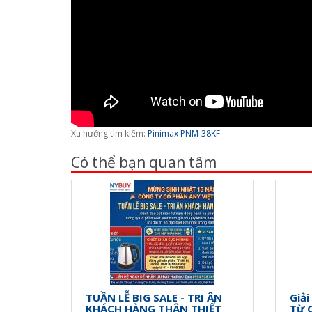
Xu hướng tìm kiếm:
Pinimax PNM-38KF
Có thể bạn quan tâm
TUẦN LỄ BIG SALE - TRI ÂN
Giải
KHÁCH HÀNG THÂN THIẾT
Từ 