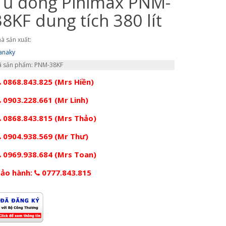
Tủ đông Pinimax PNM-
38KF dung tích 380 lít
à sản xuất:
anaky
 sản phẩm: PNM-38KF
0868.843.825 (Mrs Hiền)
0903.228.661 (Mr Linh)
0868.843.815 (Mrs Thảo)
0904.938.569 (Mr Thư)
0969.938.684 (Mrs Toan)
ảo hành:
0777.843.815