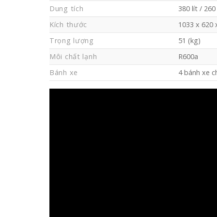
Dung tích
380 lít / 260 
Kích thước
1033 x 620 
Trọng lượng
51 (kg)
Môi chất lạnh
R600a
Bánh xe
4 bánh xe c