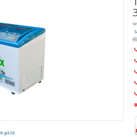
Nh
S
Mã
B
h giá (0)