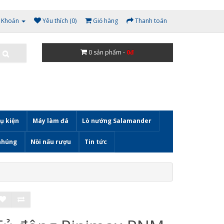
i Khoản
Yêu thích (0)
Giỏ hàng
Thanh toán
0
sản phẩm -
0đ
ụ kiện
Máy làm đá
Lò nướng Salamander
nhúng
Nồi nấu rượu
Tin tức