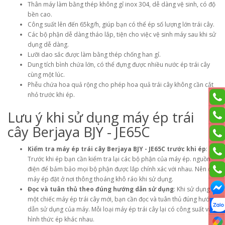
Thân máy làm bằng thép không gỉ inox 304, dễ dàng vệ sinh, có độ
bền cao.
Công suất lên đến 65kg/h, giúp bạn có thể ép số lượng lớn trái cây.
Các bộ phận dễ dàng tháo lắp, tiện cho việc vệ sinh máy sau khi sử
dụng dễ dàng.
Lưỡi dao sắc được làm bằng thép chống han gỉ.
Dung tích bình chứa lớn, có thể đựng được nhiều nước ép trái cây
cùng một lúc.
Phễu chứa hoa quả rộng cho phép hoa quả trái cây không cần cắt
nhỏ trước khi ép.
Lưu ý khi sử dụng máy ép trái
cây Berjaya BJY - JE65C
Kiểm tra máy ép trái cây Berjaya BJY - JE65C trước khi ép
:
Trước khi ép bạn cần kiểm tra lại các bộ phận của máy ép. nguồn
điện để bảm bảo mọi bộ phận được lắp chính xác với nhau. Nên đặt
máy ép đặt ở nơi thông thoáng khô ráo khi sử dụng.
Đọc và tuân thủ theo đúng hướng dẫn sử dụng
: Khi sử dụng
một chiếc máy ép trái cây mới, bạn cần đọc và tuân thủ đúng hướng
dẫn sử dụng của máy. Mỗi loại máy ép trái cây lại có công suất và
hình thức ép khác nhau.