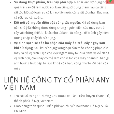
Sử dụng thực phẩm, trái cây phù hợp
: Ngoài việc sử dụng hoa
quả trái cây để làm nước ép, bạn cũng sử dụng thêm rau củ cũng
rất tốt. Một số loại rau củ khi ép lấy nước cũng rất tốt như : Rau má,
cà rốt, rau cải xoắn,...
Kết nối với nguồn điện bật công tắc nguồn
: Khi sử dụng bạn
nên chú ý là không được dùng chung nguồn điện của máy ép trái
cây với những thiết bị khác như tủ lạnh, tủ đông,.. để tránh gây hiện
tượng chập cháy khi sử dụng.
Vệ sinh sạch sẽ các bộ phận của máy ép trái cây ngay sau
khi sử dụng
: Sau khi sử dụng xong bạn cần tháo các bộ phận của
máy ra để vệ sinh. Hạn chế việc ngâm máy tới qua đêm để dễ dàng
vệ sinh hơn, điều này có thể làm cho vỉ lọc của máy nhanh bị han gỉ
ảnh hưởng trực tiếp tới sức khoẻ của bạn, cũng như tới độ bền của
máy
LIÊN HỆ CÔNG TY CỔ PHẦN ANY
VIỆT NAM
Trụ sở: Số 25 ngõ 1 đường Cầu Bươu, xã Tân Triều, huyện Thanh Trì,
thành phố Hà Nội, Việt Nam
Giao hàng toàn quốc - Miễn phí vận chuyển nội thành Hà Nội & Hồ
Chí Minh