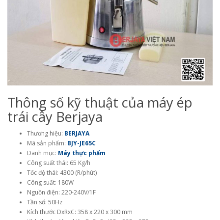
Thông số kỹ thuật của máy ép
trái cây Berjaya
Thương hiệu:
BERJAYA
Mã sản phẩm:
BJY-JE65C
Danh mục:
Máy thực phẩm
Công suất thái: 65 Kg/h
Tốc độ thái: 4300 (R/phút)
Công suất: 180W
Nguồn điện: 220-240V/1F
Tần số: 50Hz
Kích thước DxRxC: 358 x 220 x 300 mm