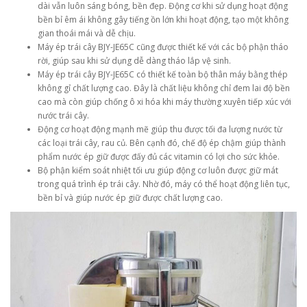
dài vẫn luôn sáng bóng, bền đẹp. Động cơ khi sử dụng hoạt động
bền bỉ êm ái không gây tiếng ồn lớn khi hoạt động, tạo một không
gian thoái mái và dễ chịu.
Máy ép trái cây BJY-JE65C cũng được thiết kế với các bộ phận tháo
rời, giúp sau khi sử dụng dễ dàng tháo lắp vệ sinh.
Máy ép trái cây BJY-JE65C có thiết kế toàn bộ thân máy bằng thép
không gỉ chất lượng cao. Đây là chất liệu không chỉ đem lai độ bền
cao mà còn giúp chống ô xi hóa khi máy thường xuyên tiếp xúc với
nước trái cây.
Động cơ hoạt động mạnh mẽ giúp thu được tối đa lượng nước từ
các loại trái cây, rau củ. Bên cạnh đó, chế độ ép chậm giúp thành
phẩm nước ép giữ được đấy đủ các vitamin có lợi cho sức khỏe.
Bộ phận kiểm soát nhiệt tối ưu giúp động cơ luôn được giữ mát
trong quá trình ép trái cây. Nhờ đó, máy có thể hoạt động liên tục,
bền bỉ và giúp nước ép giữ được chất lượng cao.