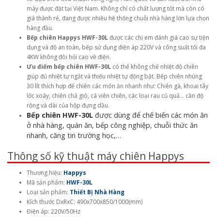
máy được đặt tại Việt Nam. Không chỉ có chất lượng tốt mà còn có
giá thành rẻ, đang được nhiều hệ thống chuỗi nhà hàng lớn lựa chọn
hàng đầu.
Bếp chiên Happys HWF-30L
được các chị em đánh giá cao sự tiện
dụng và độ an toàn, bếp sử dụng điện áp 220V và công suất tối đa
4KW không đòi hỏi cao về điện.
Ưu điểm bếp chiên HWF-30L
có thể không chế nhiệt độ chiên
giúp đủ nhiệt tự ngắt và thiếu nhiệt tự động bật. Bếp chiên nhúng
30 lít thích hợp để chiên các món ăn nhanh như: Chiên gà, khoai tây
lốc xoáy, chiên chả giò, cá viên chiên​, các loại rau củ quả… cần độ
rộng và dài của hộp đựng dầu.
Bếp chiên HWF-30L
được dùng để chế biến các món ăn
ở nhà hàng, quán ăn, bếp công nghiệp, chuỗi thức ăn
nhanh, căng tin trường học,…
Thông số kỹ thuật máy chiên Happys
Thương hiệu:
Happys
Mã sản phẩm:
HWF-30L
Loại sản phẩm:
Thiết Bị Nhà Hàng
Kích thước DxRxC: 490x700x850/1000(mm)
Điện áp: 220V/50Hz