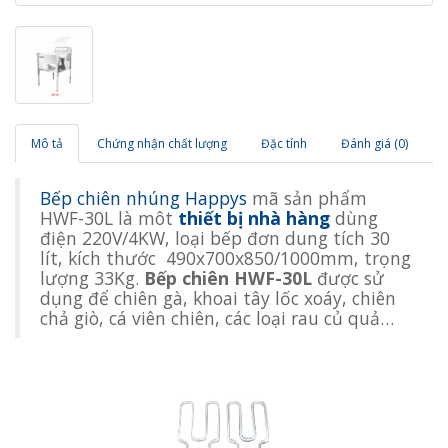
Mô tả
Chứng nhận chất lượng
Đặc tính
Đánh giá (0)
Bếp chiên nhúng Happys
mã sản phẩm
HWF-30L là môt
thiết bị nhà hàng
dùng
điện 220V/4KW, loại bếp đơn dung tích 30
lít, kích thước 490x700x850/1000mm, trọng
lượng 33Kg.
Bếp chiên HWF-30L
được sử
dụng để chiên gà, khoai tây lốc xoáy, chiên
chả giò, cá viên chiên​, các loại rau củ quả…