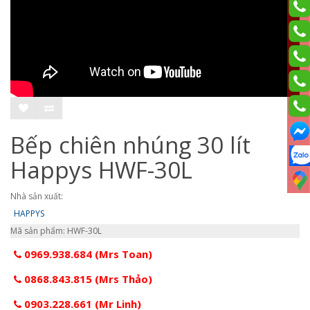
Bếp chiên nhúng 30 lít
Happys HWF-30L
Nhà sản xuất:
HAPPYS
Mã sản phẩm: HWF-30L
0969.938.684 (Mrs Toan)
0868.843.815 (Mrs Thảo)
0903.228.661 (Mr Linh)