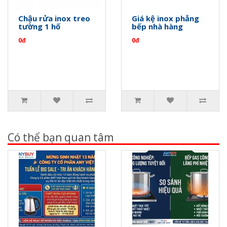
Chậu rửa inox treo
Giá kệ inox phẳng
tường 1 hố
bếp nhà hàng
0đ
0đ
Có thể bạn quan tâm