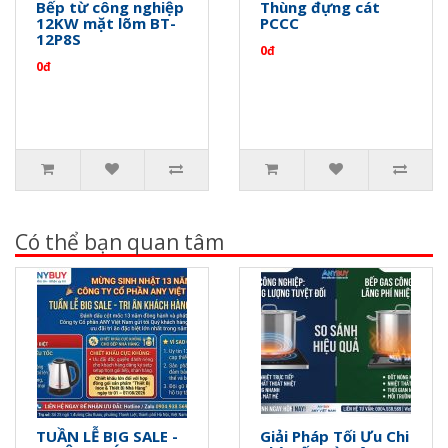
Bếp từ công nghiệp
Thùng đựng cát
12KW mặt lõm BT-
PCCC
12P8S
0đ
0đ
Có thể bạn quan tâm
TUẦN LỄ BIG SALE -
Giải Pháp Tối Ưu Chi