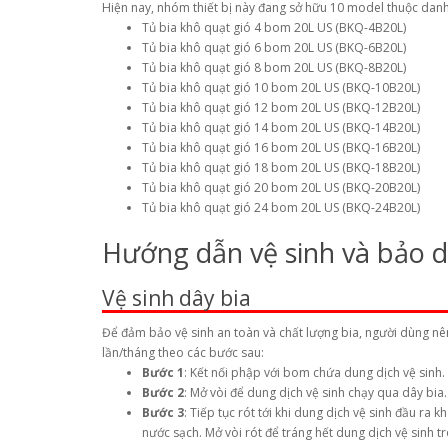
Hiện nay, nhóm thiết bị này đang sở hữu 10 model thuộc da
Tủ bia khô quạt gió 4 bom 20L US (BKQ-4B20L)
Tủ bia khô quạt gió 6 bom 20L US (BKQ-6B20L)
Tủ bia khô quạt gió 8 bom 20L US (BKQ-8B20L)
Tủ bia khô quạt gió 10 bom 20L US (BKQ-10B20L)
Tủ bia khô quạt gió 12 bom 20L US (BKQ-12B20L)
Tủ bia khô quạt gió 14 bom 20L US (BKQ-14B20L)
Tủ bia khô quạt gió 16 bom 20L US (BKQ-16B20L)
Tủ bia khô quạt gió 18 bom 20L US (BKQ-18B20L)
Tủ bia khô quạt gió 20 bom 20L US (BKQ-20B20L)
Tủ bia khô quạt gió 24 bom 20L US (BKQ-24B20L)
Hướng dẫn vệ sinh và bảo
Vệ sinh dây bia
Để đảm bảo vệ sinh an toàn và chất lượng bia, người dùng nê
lần/tháng theo các bước sau:
Bước 1
: Kết nối phập với bom chứa dung dịch vệ sinh.
Bước 2
: Mở vòi để dung dịch vệ sinh chạy qua dây bia
Bước 3
: Tiếp tục rót tới khi dung dịch vệ sinh đầu r
nước sạch. Mở vòi rót để tráng hết dung dịch vệ sinh t