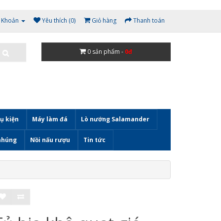
i Khoản
Yêu thích (0)
Giỏ hàng
Thanh toán
0
sản phẩm -
0đ
ụ kiện
Máy làm đá
Lò nướng Salamander
nhúng
Nồi nấu rượu
Tin tức