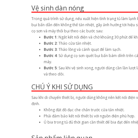
Vệ sinh dàn nóng
Trong quá trình sử dụng, nếu xuất hiện tình trạng tủ làm lạ
bụi bẩn dẫn đến không thể tản nhiệt, gây ảnh hưởng tới hiệu s
cọ sơn và máy thổi bụi theo các bước sau:
Bước 1
: Ngắt kết nối điện và chờ khoảng 30 phút để k
Bước 2
: Tháo cửa tản nhiệt.
Bước 3
: Tháo lồng và cánh quạt để làm sạch.
Bước 4
: Sử dụng cọ sơn quét bụi bẩn bám dính trên cá
máy.
Bước 5
: Sau khi vệ sinh xong, người dùng cần lần lượt
và theo dõi.
CHÚ Ý KHI SỬ DỤNG
Sau khi di chuyển thiết bị, người dùng không nên kết nối điện 
định.
Không đặt đồ đạc che chắn trước cửa tản nhiệt.
Phải đảm bảo kết nối thiết bị với nguồn điện phù hợp.
Ủ bia trong tủ đủ thời gian cần thiết để bia đạt đến nhiệ
Sản phẩm liên quan