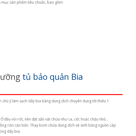
nh mục sản phẩm tiêu chuẩn, bao gồm:
 dưỡng
tủ bảo quản Bia
n chú ý làm sạch dây bia bằng dung dịch chuyên dụng tối thiểu 1
. Ở đầu vòi rót, nên đặt sẵn vật chứa như ca, cốc hoặc chậu nhỏ…
a không còn cặn bẩn. Thay bom chứa dung dịch vệ sinh bằng nguồn cấp
rong dây bia.