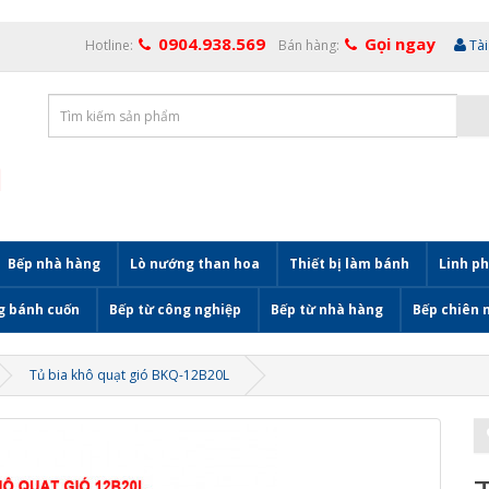
0904.938.569
Gọi ngay
Hotline:
Bán hàng:
Tà
Bếp nhà hàng
Lò nướng than hoa
Thiết bị làm bánh
Linh ph
g bánh cuốn
Bếp từ công nghiệp
Bếp từ nhà hàng
Bếp chiên 
Tủ bia khô quạt gió BKQ-12B20L