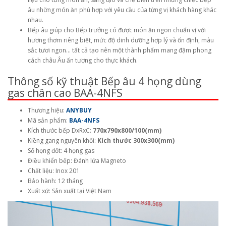
âu những món ăn phù hợp với yêu cầu của từng vị khách hàng khác
nhau.
Bếp âu giúp cho Bếp trưởng có được món ăn ngon chuẩn vị với
hương thơm riêng biệt, mức độ dinh dưỡng hợp lý và ổn định, màu
sắc tươi ngon… tất cả tạo nên một thành phẩm mang đậm phong
cách châu Âu ấn tượng cho thực khách.
Thông số kỹ thuật Bếp âu 4 họng dùng
gas chân cao BAA-4NFS
Thương hiệu:
ANYBUY
Mã sản phẩm:
BAA-4NFS
Kích thước bếp DxRxC:
770x790x800/100(mm)
Kiềng gang nguyên khối:
Kích thước 300x300(mm)
Số họng đốt: 4 họng gas
Điều khiển bếp: Đánh lửa Magneto
Chất liệu: Inox 201
Bảo hành: 12 tháng
Xuất xứ: Sản xuất tại Việt Nam