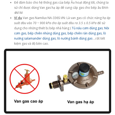
Để đảm bảo cho hệ thống gas của bếp Âu hoạt động tốt, chúng ta
sử chỉ được dùng Van gas hạ áp để cung cấp gas cho bếp âu BAA-
4N1M
Ví dụ
Van gas Namilux NA-336S-VN: Là van gas có chức năng
hạ áp
suất đầu vào 70 ~ 900 kPa cho áp suất đầu ra 3.5 ± 0.5 kPa
để sử
dụng cho những thiết bị bếp nhà hàng (
Tủ nấu cơm dùng gas
;
Nồi
cơm gas
,
bếp chiên nhúng dùng gas
,
bếp chiên rán dùng gas
,
lò
nướng salamander dùng gas
,
lò nướng bánh dùng gas
...rất tiết
kiệm gas và độ bền cao.