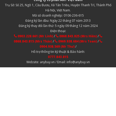
Trụ Sở: Số 25, Ngõ 1, Cầu Bươu, Xã Tân Triều, Huyện Thanh Trì, Thành Phố
Hà Nội, Việt Nam.
Mã số doanh nghiệp: 0106-236-615
Đăng ký lần đầu: Ngày 22 tháng 07 năm 2013
Đăng ký thay đổi lần thứ: 5 ngày 09 tháng 12 năm 2024
Điện thoại:
0903.228.661 (Mr Linh)
/
0868.843.825 (Mrs Hiền)
/
0868.843.815 (Mrs Thảo)
/
0969.938.684 (Mrs Toan)
/
0904.938.569 (Mr Thư)
/
Hỗ trợ thông tin kỹ thuật & Bảo hành:
0777.843.815
Website: anybuy.vn / Email: info@anybuy.vn