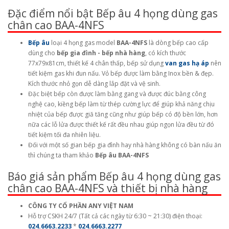
Đặc điểm nổi bật Bếp âu 4 họng dùng gas
chân cao BAA-4NFS
Bếp âu
loại 4 họng gas model
BAA-4NFS
là dòng bếp cao cấp
dùng cho
bếp gia đình - bếp nhà hàng
, có kích thước
77x79x81cm, thiết kế 4 chân thấp, bếp sử dụng
van gas hạ áp
nên
tiết kiệm gas khi đun nấu. Vỏ bếp được làm bằng Inox bền & đẹp.
Kích thước nhỏ gọn dễ dàng lắp đặt và vệ sinh.
Đặc biệt bếp còn được làm bằng gang và được đúc bằng công
nghệ cao, kiềng bếp làm từ thép cường lực để giúp khả năng chịu
nhiệt của bếp được giă tăng cũng như giúp bếp có độ bền lớn, hơn
nữa các lỗ lửa được thiết kế rất đều nhau giúp ngọn lửa đều từ đó
tiết kiệm tối đa nhiên liệu.
Đối với một số gian bếp gia đình hay nhà hàng không có bàn nấu ăn
thì chúng ta tham khảo
Bếp âu BAA-4NFS
Báo giá sản phẩm Bếp âu 4 họng dùng gas
chân cao BAA-4NFS và thiết bị nhà hàng
CÔNG TY CỔ PHẦN ANY VIỆT NAM
Hỗ trợ CSKH 24/7 (Tất cả các ngày từ 6:30 ~ 21:30) điện thoại:
024.6663.2233
*
024.6663.2277