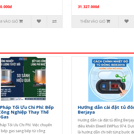
80.000đ
31.327.000đ
M VÀO GIỎ
THÊM VÀO GIỎ
 Pháp Tối Ưu Chi Phí: Bếp
Hướng dẫn cài đặt tủ đô
Công Nghiệp Thay Thế
Berjaya
 Gas
Hướng dẫn cài đặt tủ đông Berja
Pháp Tối Ưu Chi Phí: Việc chuyển
điều khiển Eliwell EWPlus 974. Dư
ừ bếp gas sang bếp từ công
là hướng dẫn chi tiết từng bước 