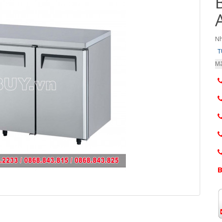
Nh
T
Mã
B