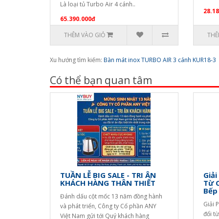
Là loại tủ Turbo Air 4 cánh..
28.1
65.390.000đ
THÊM VÀO GIỎ
THÊ
Xu hướng tìm kiếm:
Bàn mát inox TURBO AIR 3 cánh KUR18-3
Có thể bạn quan tâm
TUẦN LỄ BIG SALE - TRI ÂN
Giải
KHÁCH HÀNG THÂN THIẾT
Từ 
Bếp
Đánh dấu cột mốc 13 năm đồng hành
Giải 
và phát triển, Công ty Cổ phần ANY
đổi t
Việt Nam gửi tới Quý khách hàng