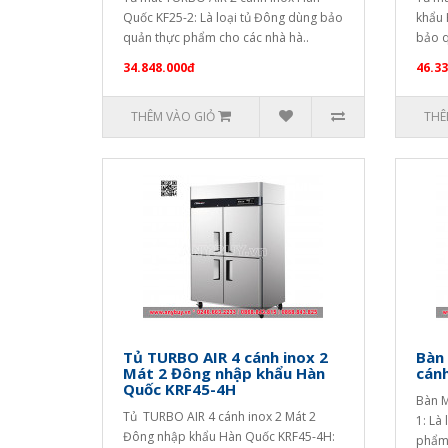
Quốc KF25-2: Là loại tủ Đông dùng bảo
khẩu 
quản thực phẩm cho các nhà hà..
bảo q
34.848.000đ
46.3
THÊM VÀO GIỎ
THÊ
Tủ TURBO AIR 4 cánh inox 2
Bàn
Mát 2 Đông nhập khẩu Hàn
cán
Quốc KRF45-4H
Bàn M
Tủ TURBO AIR 4 cánh inox 2 Mát 2
1: Là
Đông nhập khẩu Hàn Quốc KRF45-4H:
phẩm 