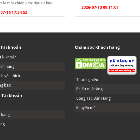
p là một chiến lược đầu tư hiệu
khóa bàn phím và thay đổi nhiệt đ
2026-07-13 09:11:07
ể tối ưu hóa chi phí vận hành lâu
điểm): [caption id="attachment_
07-16 17:34:53
ho các doanh nghiệp dịch vụ ăn
align="aligncenter" width="1020"
Dưới đây là phân tích chi tiết để
Hướng dẫn cài đặt tủ đông
ó cái nhìn…
Berjaya[/caption] Bước 1: Mở kh
phím (Unlock) Bộ điều khiển…
 Tài khoản
Chăm sóc Khách hàng
Tài khoản
đơn hàng
h yêu thích
Thương hiệu
ng báo
Phiếu quà tặng
 Tài khoản
Cộng Tác Bán Hàng
Khuyến mãi
ả hàng
ang