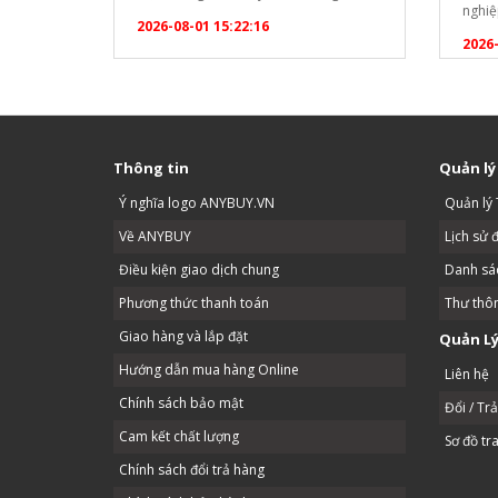
nghiệ
chương trình ưu đãi tri ân đặc biệt lớn
2026-08-01 15:22:16
quả đ
nhất trong năm! ? CHƯƠNG TRÌNH
2026-
dài c
KHUYẾN MẠI ĐẶC BIỆT TẶNG NGAY
uống. 
ẤM SIÊU TỐC SANAKY CAO CẤP: Áp
bạn c
dụng cho mọi đơn…
Thông tin
Quản lý
Ý nghĩa logo ANYBUY.VN
Quản lý 
Về ANYBUY
Lịch sử 
Điều kiện giao dịch chung
Danh sác
Phương thức thanh toán
Thư thô
Giao hàng và lắp đặt
Quản Lý
Hướng dẫn mua hàng Online
Liên hệ
Chính sách bảo mật
Đổi / Tr
Cam kết chất lượng
Sơ đồ tr
Chính sách đổi trả hàng