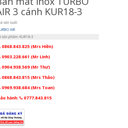
Bàn mát inox TURBO
AIR 3 cánh KUR18-3
à sản xuất:
URBO AIR
 sản phẩm: KUR18-3
0868.843.825 (Mrs Hiền)
0903.228.661 (Mr Linh)
0904.938.569 (Mr Thư)
0868.843.815 (Mrs Thảo)
0969.938.684 (Mrs Toan)
ảo hành:
0777.843.815