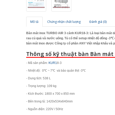
Mô tả
Chứng nhận chất lượng
Đánh giá (0)
Bàn mát inox TURBO AIR 3 cánh KUR18-3
: Là loại bàn mát 
rau củ quả và nước uống. Tủ có thể setup nhiệt độ đông -3
℃ 
bàn mát inox được Công ty cổ phần ANY Việt nhập khẩu và p
Thông số kỹ thuật bàn Bàn mát 
- Mã sản phẩm:
KUR1
8-3
- Nhiệt độ: 0℃ ~ 7℃ và bảo quản thịt -3
℃
- Dung tích: 538 L
- Trọng lượng: 109 kg
- Kích thước: 1800 x 700 x 850 mm
- Bên trong tủ: 1420x534x640mm
- Nguồn điện: 220V / 50Hz