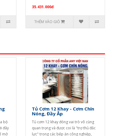
m..
35.431.000đ
THÊM VÀO GIỎ
ng
Tủ Cơm 12 Khay - Cơm Chín
Nóng, Đầy Ắp
ya bộ
Tủ cơm 12 khay đóng vai trò vô cùng
ới đây
quan trọng và được coi là "trợ thủ đắc
để mở
lực" trong các bếp ăn công nghiệp,