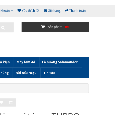
i Khoản
Yêu thích (0)
Giỏ hàng
Thanh toán
0
sản phẩm -
0đ
ụ kiện
Máy làm đá
Lò nướng Salamander
nhúng
Nồi nấu rượu
Tin tức