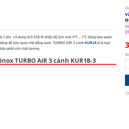
Tì
V
xu
đô
dài 1.8m
có dung tích 538 lít nhiệt độ làm mát
0℃ ~ 7℃ dùng bảo quản
3
dùng để bảo quản thịt đông lạnh.
TURBO AIR 3 cánh
KUR18-3
là loại
hân phối với chất lượng
Số
inox TURBO AIR 3 cánh KUR18-3