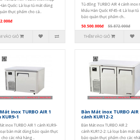
Tủ đông TURBO AIR 4 cánh inox 
Hàn Quốc: Là loại tủ mát dùng
khẩu Hàn Quốc KF45-4: Là loại tủ
uản thực phẩm cho cá..
bảo quản thực phẩm ch..
32.000đ
50.500.000đ
55.872.000đ
M VÀO GIỎ
THÊM VÀO GIỎ
 Mát inox TURBO AIR 1
Bàn Mát inox TURBO AIR 
h KUR9-1
cánh KUR12-2
át inox TURBO AIR 1 cánh KUR9-
Bàn Mát inox TURBO AIR 2
 loại bàn mát dùng bảo quản thực
cánh KUR12-2: Là loại bàn mát d
cho các nhà hàng ..
bảo quản thực phẩm cho các nhà