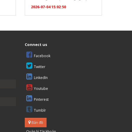
ộ (Set
nhà hàng, khách sạn, trường học hay
2026-07-04 15:02:50
6983"
bệnh viện nhờ những ưu điểm vượt trội
]
sau: Năng suất cao, đáp ứng hàng
trăm suất ăn: Với thiết kế 12 khay…
óa bàn
Connect us
Facebook
Twitter
LinkedIn
Youtube
Pinterest
Tumblr
Bản đồ
Quản lý Tài khoản