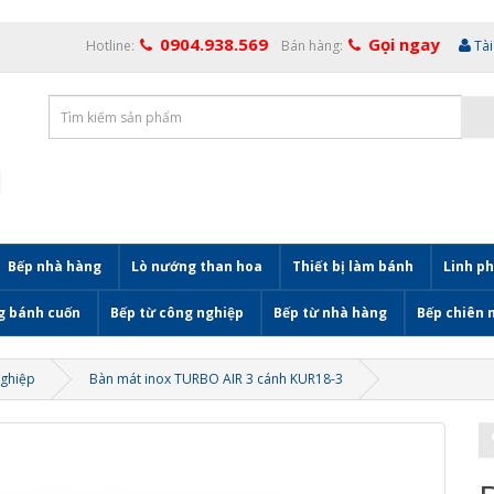
0904.938.569
Gọi ngay
Hotline:
Bán hàng:
Tà
Bếp nhà hàng
Lò nướng than hoa
Thiết bị làm bánh
Linh ph
g bánh cuốn
Bếp từ công nghiệp
Bếp từ nhà hàng
Bếp chiên 
nghiệp
Bàn mát inox TURBO AIR 3 cánh KUR18-3