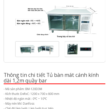
Thông tin chi tiết Tủ bàn mát cánh kính
dài 1,2m quầy bar
- Mã sản phẩm: BM-120D3M
- Kích thước DxRxC: 1200 x 700 x 800 mm
- Nhiệt độ ngăn mát : 0℃ ~ 10℃
- Máy nén khí: Danfoss
- Chế độ làm lạnh: Làm lạnh trực tiếp