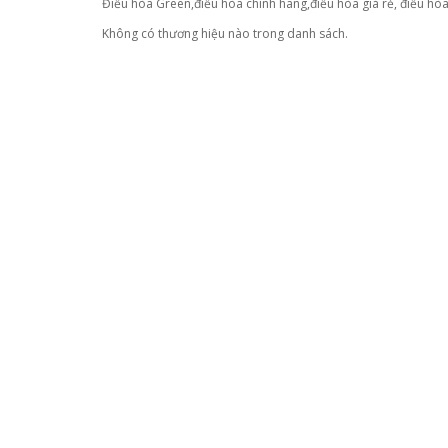
Điều hòa Green,điều hòa chính hãng,điều hòa giá rẻ, điều hòa
Không có thương hiệu nào trong danh sách.