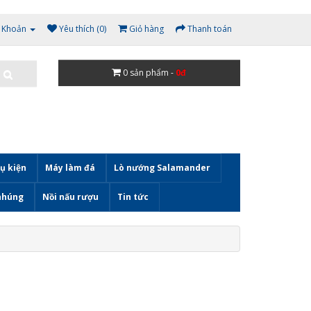
i Khoản
Yêu thích (0)
Giỏ hàng
Thanh toán
0
sản phẩm -
0đ
ụ kiện
Máy làm đá
Lò nướng Salamander
nhúng
Nồi nấu rượu
Tin tức