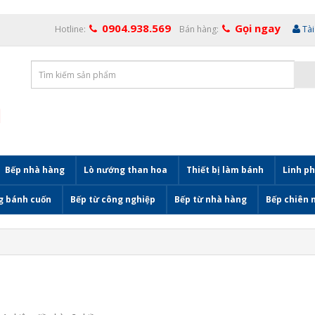
0904.938.569
Gọi ngay
Hotline:
Bán hàng:
Tà
Bếp nhà hàng
Lò nướng than hoa
Thiết bị làm bánh
Linh ph
g bánh cuốn
Bếp từ công nghiệp
Bếp từ nhà hàng
Bếp chiên 